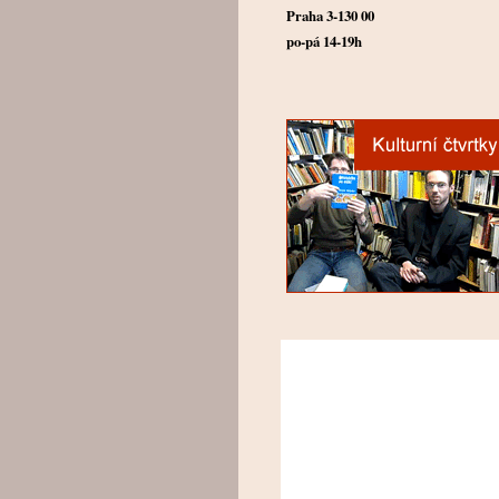
Praha 3-130 00
po-pá 14-19h