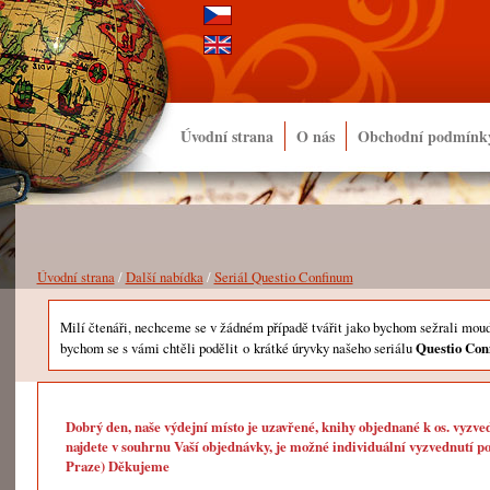
Úvodní strana
O nás
Obchodní podmínk
Úvodní strana
/
Další nabídka
/
Seriál Questio Confinum
Milí čtenáři, nechceme se v žádném případě tvářit jako bychom sežrali moudr
bychom se s vámi chtěli podělit o krátké úryvky našeho seriálu
Questio Con
Dobrý den, naše výdejní místo je uzavřené, knihy objednané k os. vyzve
najdete v souhrnu Vaší objednávky, je možné individuální vyzvednutí po
Praze) Děkujeme