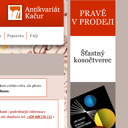
y
Poptávka
FAQ
ost celého světa, ale přesto
finum
.
dnutí ( podrobnější informace
 tel. domluvě tel.
+420 608 236 112
v