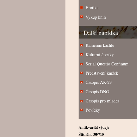
Erotika
Výkup knih
Další nabídka
Kamenné kachle
Kulturní čtvrtky
Seriál Questio Confinum
Představení knížek
Časopis AK-29
Časopis DNO
Časopis pro mládež
Povídky
Antikvariát výdej:
Štítného 30/710