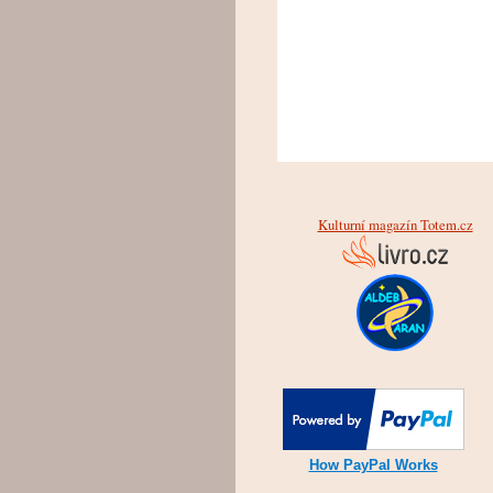
Kulturní magazín Totem.cz
How PayPal Works