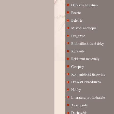
Odborná literatura
Poezie
Beletrie
Místopis-cestopis
Pragensie
Bibliofilie,krásné tisky
Kuriosity
Reklamní materiály
Časopisy
Komunistické tiskoviny
Dětská/Dobrodružná
Hobby
Literatura pro sběratele
Avantgarda
Duchověda