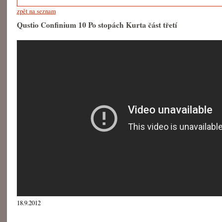
zpět na seznam
Qustio Confinium 10 Po stopách Kurta část třetí
18.9.2012