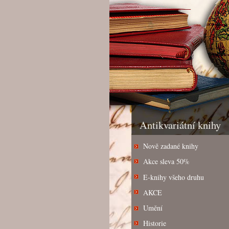
Antikvariátní knihy
Nově zadané knihy
Akce sleva 50%
E-knihy všeho druhu
AKCE
Umění
Historie