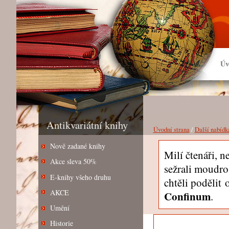
Úv
Antikvariátní knihy
Úvodní strana
/
Další nabídk
Nově zadané knihy
Milí čtenáři, 
Akce sleva 50%
sežrali moudros
E-knihy všeho druhu
chtěli podělit
AKCE
Confinum
.
Umění
Historie