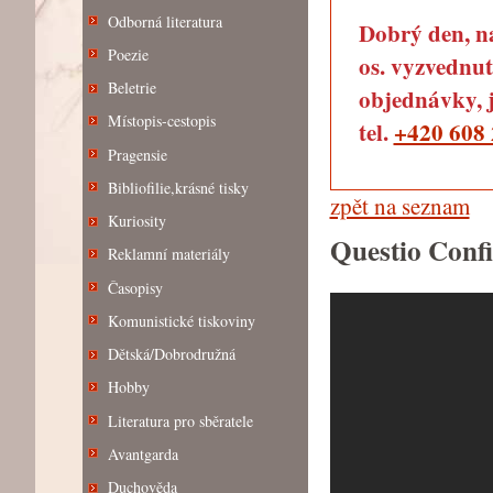
Odborná literatura
Dobrý den, na
Poezie
os. vyzvednut
Beletrie
objednávky, j
Místopis-cestopis
tel.
+420 608 
Pragensie
Bibliofilie,krásné tisky
zpět na seznam
Kuriosity
Questio Conf
Reklamní materiály
Časopisy
Komunistické tiskoviny
Dětská/Dobrodružná
Hobby
Literatura pro sběratele
Avantgarda
Duchověda