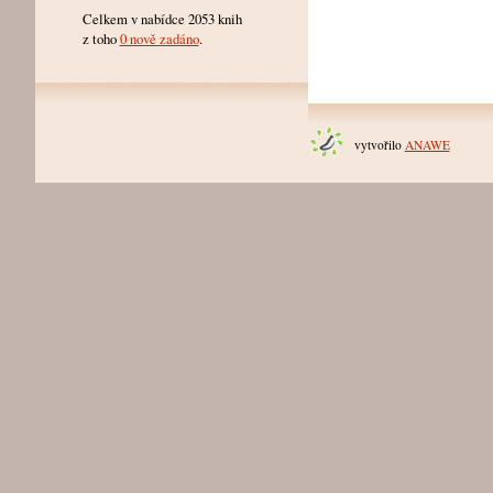
Celkem v nabídce 2053 knih
z toho
0 nově zadáno
.
vytvořilo
ANAWE