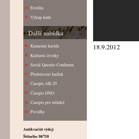
Erotika
Výkup knih
Další nabídka
18.9.2012
Kamenné kachle
Kulturní čtvrtky
Seriál Questio Confinum
Představení knížek
Časopis AK-29
Časopis DNO
Časopis pro mládež
Povídky
Antikvariát výdej:
Štítného 30/710