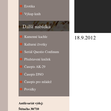
Erotika
Výkup knih
Další nabídka
18.9.2012
Kamenné kachle
Kulturní čtvrtky
Seriál Questio Confinum
Představení knížek
Časopis AK-29
Časopis DNO
Časopis pro mládež
Povídky
Antikvariát výdej:
Štítného 30/710