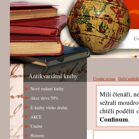
Úv
Antikvariátní knihy
Úvodní strana
/
Další nabídk
Nově zadané knihy
Milí čtenáři, 
Akce sleva 50%
sežrali moudros
E-knihy všeho druhu
chtěli podělit
AKCE
Confinum
.
Umění
Historie