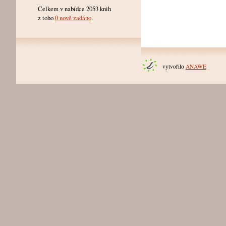
Celkem v nabídce 2053 knih
z toho
0 nově zadáno
.
vytvořilo
ANAWE