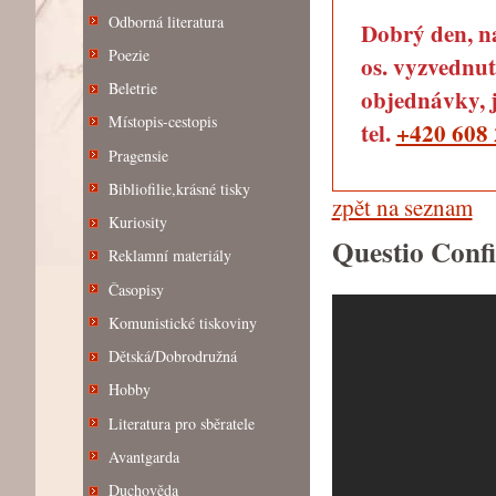
Odborná literatura
Dobrý den, na
Poezie
os. vyzvednut
Beletrie
objednávky, j
Místopis-cestopis
tel.
+420 608 
Pragensie
Bibliofilie,krásné tisky
zpět na seznam
Kuriosity
Questio Conf
Reklamní materiály
Časopisy
Komunistické tiskoviny
Dětská/Dobrodružná
Hobby
Literatura pro sběratele
Avantgarda
Duchověda