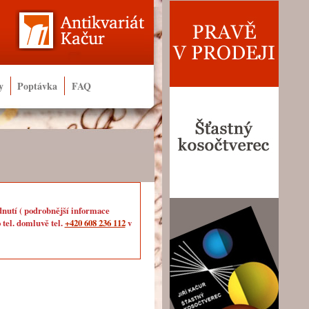
y
Poptávka
FAQ
dnutí ( podrobnější informace
 tel. domluvě tel.
+420 608 236 112
v