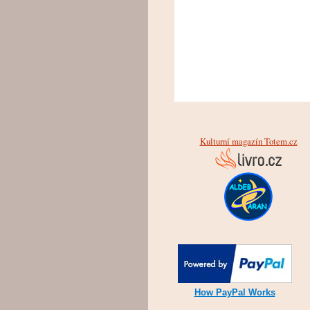
Kulturní magazín Totem.cz
How PayPal Works