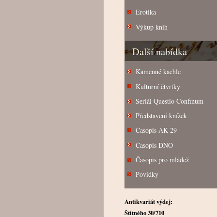
Erotika
Výkup knih
Další nabídka
Kamenné kachle
Kulturní čtvrtky
Seriál Questio Confinum
Představení knížek
Časopis AK-29
Časopis DNO
Časopis pro mládež
Povídky
Antikvariát výdej:
Štítného 30/710