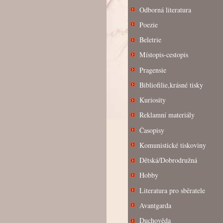
Odborná literatura
Poezie
Beletrie
Místopis-cestopis
Pragensie
Bibliofilie,krásné tisky
Kuriosity
Reklamní materiály
Časopisy
Komunistické tiskoviny
Dětská/Dobrodružná
Hobby
Literatura pro sběratele
Avantgarda
Duchověda