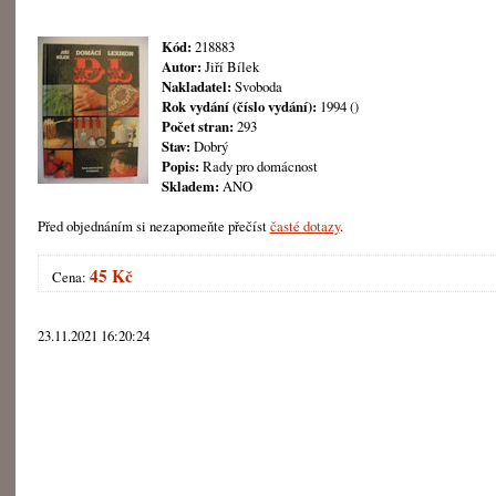
Kód:
218883
Autor:
Jiří Bílek
Nakladatel:
Svoboda
Rok vydání (číslo vydání):
1994 ()
Počet stran:
293
Stav:
Dobrý
Popis:
Rady pro domácnost
Skladem:
ANO
Před objednáním si nezapomeňte přečíst
časté dotazy
.
45 Kč
Cena:
23.11.2021 16:20:24