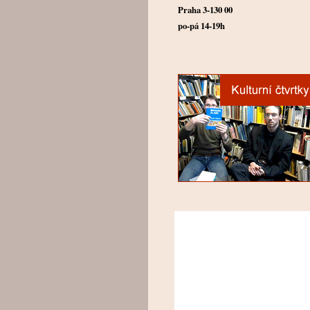
Praha 3-130 00
po-pá 14-19h