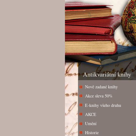
Antikvariátní knihy
Nově zadané knihy
Akce sleva 50%
E-knihy všeho druhu
AKCE
Umění
Historie