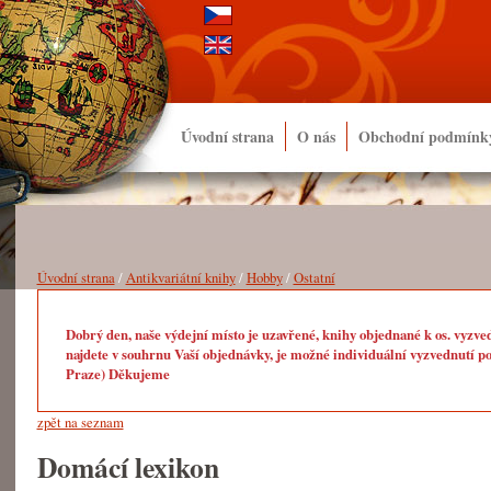
Úvodní strana
O nás
Obchodní podmínk
Úvodní strana
/
Antikvariátní knihy
/
Hobby
/
Ostatní
Dobrý den, naše výdejní místo je uzavřené, knihy objednané k os. vyzve
najdete v souhrnu Vaší objednávky, je možné individuální vyzvednutí po
Praze) Děkujeme
zpět na seznam
Domácí lexikon