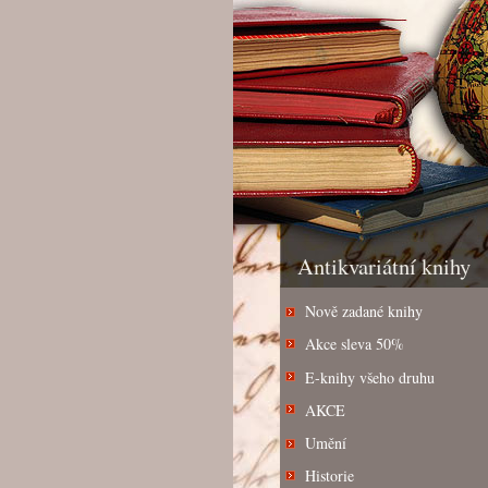
Antikvariátní knihy
Nově zadané knihy
Akce sleva 50%
E-knihy všeho druhu
AKCE
Umění
Historie