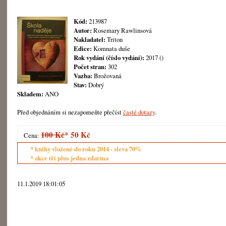
Kód:
213987
Autor:
Rosemary Rawlinsová
Nakladatel:
Triton
Edice:
Komnata duše
Rok vydání (číslo vydání):
2017 ()
Počet stran:
302
Vazba:
Brožovaná
Stav:
Dobrý
Skladem:
ANO
Před objednáním si nezapomeňte přečíst
časté dotazy
.
100 Kč
*
50 Kč
Cena:
* knihy vložené do roku 2014 - sleva 70%
* akce tři plus jedna zdarma
11.1.2019 18:01:05