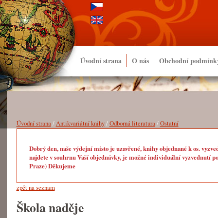
Úvodní strana
O nás
Obchodní podmínk
Úvodní strana
/
Antikvariátní knihy
/
Odborná literatura
/
Ostatní
Dobrý den, naše výdejní místo je uzavřené, knihy objednané k os. vyzve
najdete v souhrnu Vaší objednávky, je možné individuální vyzvednutí po
Praze) Děkujeme
zpět na seznam
Škola naděje