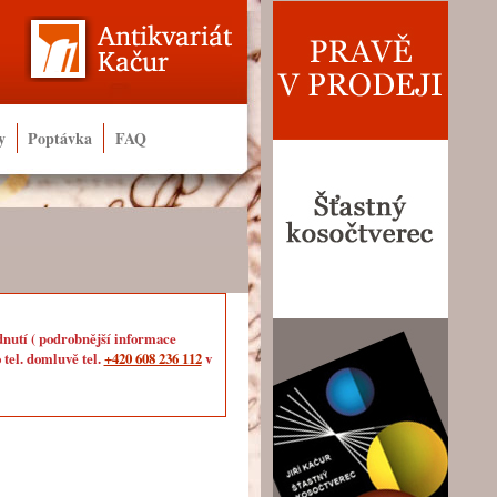
y
Poptávka
FAQ
dnutí ( podrobnější informace
 tel. domluvě tel.
+420 608 236 112
v