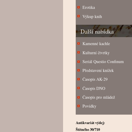
Erotika
Výkup knih
Další nabídka
Kamenné kachle
Kulturní čtvrtky
Seriál Questio Confinum
Představení knížek
Časopis AK-29
Časopis DNO
Časopis pro mládež
Povídky
Antikvariát výdej:
Štítného 30/710