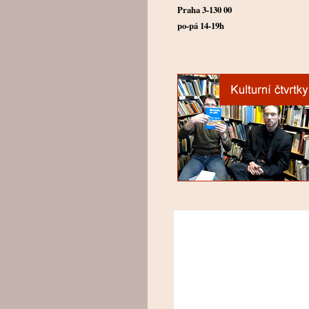
Praha 3-130 00
po-pá 14-19h