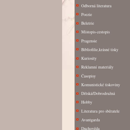
Odborná literatura
Poezie
Beletrie
Místopis-cestopis
Pragensie
Bibliofilie,krásné tisky
Kuriosity
Reklamní materiály
Časopisy
Komunistické tiskoviny
Dětská/Dobrodružná
Hobby
Literatura pro sběratele
Avantgarda
Duchověda