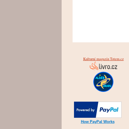
Kulturní magazín Totem.cz
How PayPal Works