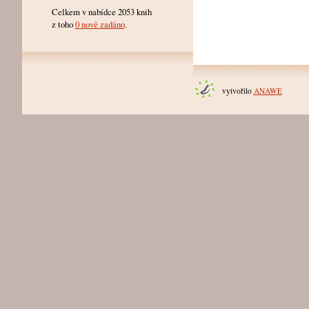
Celkem v nabídce 2053 knih
z toho
0 nově zadáno
.
vytvořilo
ANAWE