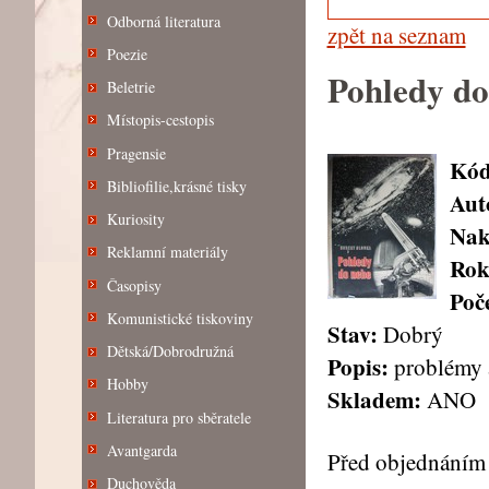
Odborná literatura
zpět na seznam
Poezie
Pohledy do
Beletrie
Místopis-cestopis
Pragensie
Kód
Bibliofilie,krásné tisky
Aut
Kuriosity
Nak
Reklamní materiály
Rok
Časopisy
Poče
Komunistické tiskoviny
Stav:
Dobrý
Dětská/Dobrodružná
Popis:
problémy a
Hobby
Skladem:
ANO
Literatura pro sběratele
Avantgarda
Před objednáním 
Duchověda