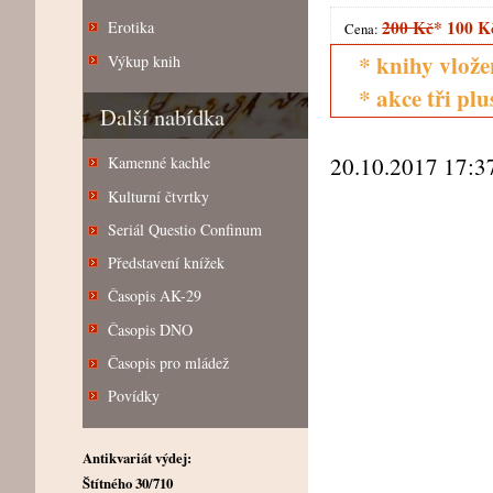
200 Kč
*
100 K
Erotika
Cena:
* knihy vlože
Výkup knih
* akce tři pl
Další nabídka
20.10.2017 17:3
Kamenné kachle
Kulturní čtvrtky
Seriál Questio Confinum
Představení knížek
Časopis AK-29
Časopis DNO
Časopis pro mládež
Povídky
Antikvariát výdej:
Štítného 30/710