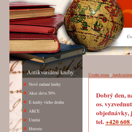
Úv
Antikvariátní knihy
Úvodní strana
/
Antikvariátn
Nově zadané knihy
Akce sleva 50%
Dobrý den, na
E-knihy všeho druhu
os. vyzvednut
AKCE
objednávky, j
Umění
tel.
+420 608 
Historie