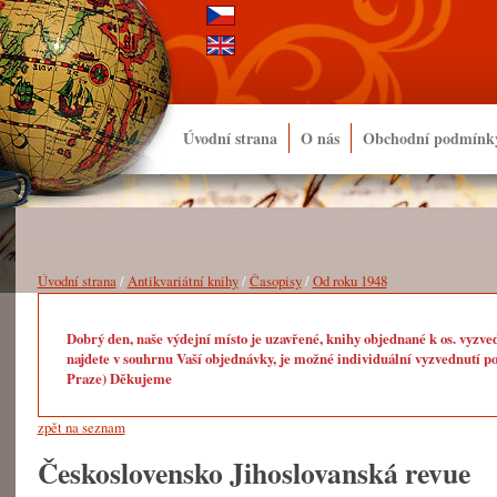
Úvodní strana
O nás
Obchodní podmínk
Úvodní strana
/
Antikvariátní knihy
/
Časopisy
/
Od roku 1948
Dobrý den, naše výdejní místo je uzavřené, knihy objednané k os. vyzve
najdete v souhrnu Vaší objednávky, je možné individuální vyzvednutí po
Praze) Děkujeme
zpět na seznam
Československo Jihoslovanská revue