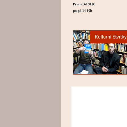
Praha 3-130 00
po-pá 14-19h