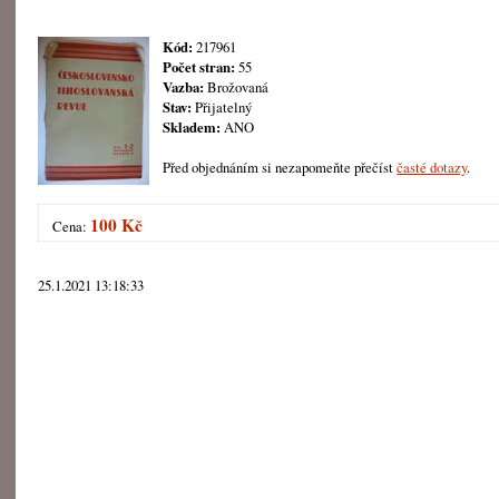
Kód:
217961
Počet stran:
55
Vazba:
Brožovaná
Stav:
Přijatelný
Skladem:
ANO
Před objednáním si nezapomeňte přečíst
časté dotazy
.
100 Kč
Cena:
25.1.2021 13:18:33