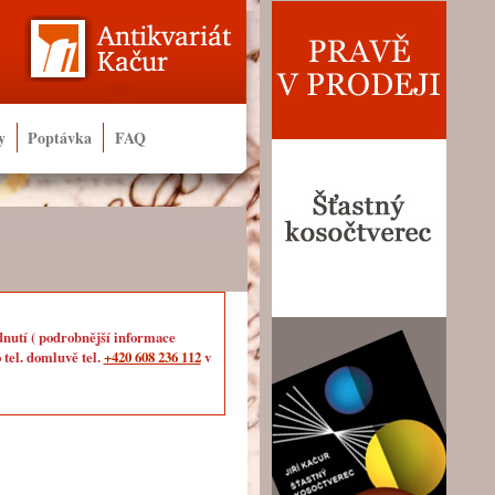
y
Poptávka
FAQ
dnutí ( podrobnější informace
 tel. domluvě tel.
+420 608 236 112
v