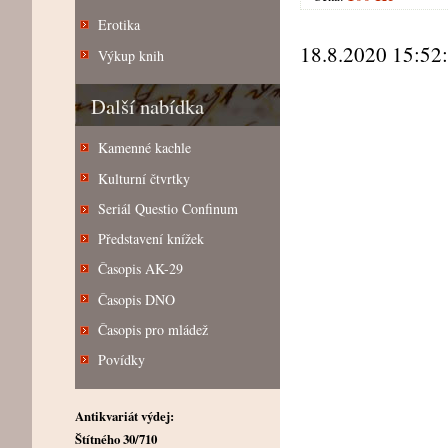
Erotika
18.8.2020 15:52
Výkup knih
Další nabídka
Kamenné kachle
Kulturní čtvrtky
Seriál Questio Confinum
Představení knížek
Časopis AK-29
Časopis DNO
Časopis pro mládež
Povídky
Antikvariát výdej:
Štítného 30/710