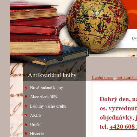
Úv
Antikvariátní knihy
Úvodní strana
/
Antikvariátn
Nově zadané knihy
Akce sleva 50%
Dobrý den, na
E-knihy všeho druhu
os. vyzvednut
AKCE
objednávky, j
Umění
tel.
+420 608 
Historie