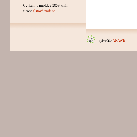
Celkem v nabídce 2053 knih
z toho
0 nově zadáno
.
vytvořilo
ANAWE