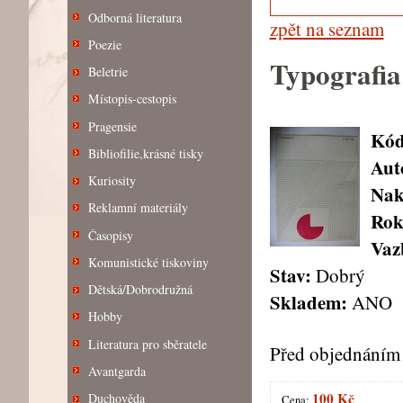
Odborná literatura
zpět na seznam
Poezie
Typografia
Beletrie
Místopis-cestopis
Pragensie
Kód
Bibliofilie,krásné tisky
Aut
Kuriosity
Nak
Reklamní materiály
Rok
Časopisy
Vaz
Komunistické tiskoviny
Stav:
Dobrý
Dětská/Dobrodružná
Skladem:
ANO
Hobby
Literatura pro sběratele
Před objednáním 
Avantgarda
100 Kč
Duchověda
Cena: