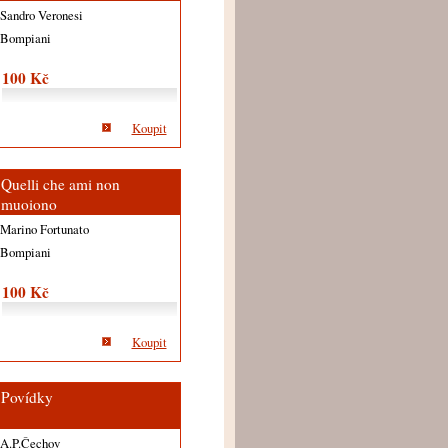
Sandro Veronesi
Bompiani
100 Kč
Koupit
Quelli che ami non
muoiono
Marino Fortunato
Bompiani
100 Kč
Koupit
Povídky
A.P.Čechov