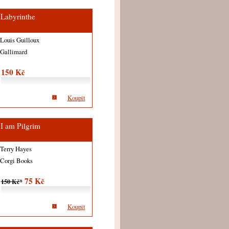
Labyrinthe
Louis Guilloux
Gallimard
150 Kč
Koupit
I am Pilgrim
Terry Hayes
Corgi Books
75 Kč
150 Kč
*
Koupit