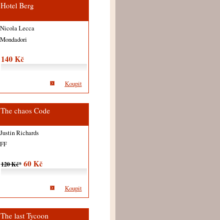
Hotel Berg
Nicola Lecca
Mondadori
140 Kč
Koupit
The chaos Code
Justin Richards
FF
60 Kč
120 Kč
*
Koupit
The last Tycoon