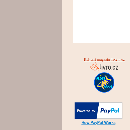
Kulturní magazín Totem.cz
How PayPal Works