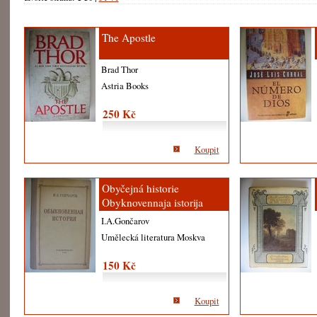
The Apostle
Brad Thor
Astria Books
250 Kč
Koupit
Obyčejná historie
Obyknovennaja istorija
I.A.Gončarov
Umělecká literatura Moskva
150 Kč
Koupit