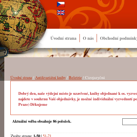
Úvodní strana
O nás
Obchodní podmínk
Úvodní strana
/
Antikvariátní knihy
/
Beletrie
/ Cizojazyčná
Dobrý den, naše výdejní místo je uzavřené, knihy objednané k os. vyzve
najdete v souhrnu Vaší objednávky, je možné individuální vyzvednutí po
Praze) Děkujeme
Aktuální volba obsahuje 86 položek.
Zvolte stranu:
1-50
|
51-71