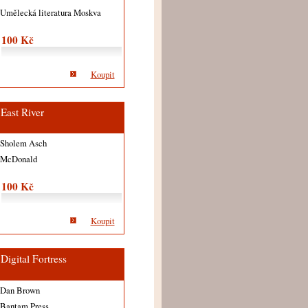
Umělecká literatura Moskva
100 Kč
Koupit
East River
Sholem Asch
McDonald
100 Kč
Koupit
Digital Fortress
Dan Brown
Bantam Press