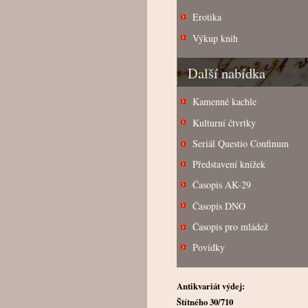
Erotika
Výkup knih
Další nabídka
Kamenné kachle
Kulturní čtvrtky
Seriál Questio Confinum
Představení knížek
Časopis AK-29
Časopis DNO
Časopis pro mládež
Povídky
Antikvariát výdej:
Štítného 30/710