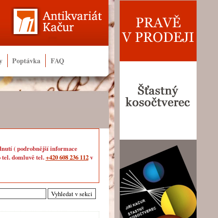
y
Poptávka
FAQ
dnutí ( podrobnější informace
 tel. domluvě tel.
+420 608 236 112
v