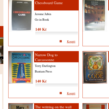
Chessboard Game
Jerome Jubin
Go in Book
140 Kč
Koupit
Narrow Dog to
Carcassonne
Terry Darlington
Bantam Press
140 Kč
Koupit
The writring on the wall