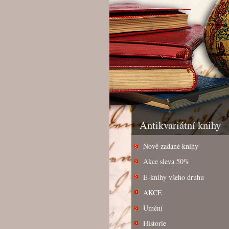
Antikvariátní knihy
Nově zadané knihy
Akce sleva 50%
E-knihy všeho druhu
AKCE
Umění
Historie