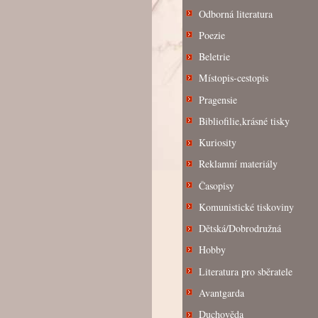
Odborná literatura
Poezie
Beletrie
Místopis-cestopis
Pragensie
Bibliofilie,krásné tisky
Kuriosity
Reklamní materiály
Časopisy
Komunistické tiskoviny
Dětská/Dobrodružná
Hobby
Literatura pro sběratele
Avantgarda
Duchověda