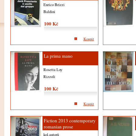
Enrico Brizzi
Baldini
100 Kč
Koupit
La prima mano
Rosetta Loy
Rizzoli
100 Kč
Koupit
Fiction 2013 contemporary
romanian prose
kol.autorů