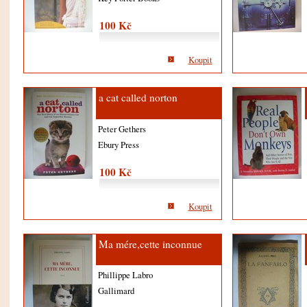
100 Kč
Koupit
a cat called norton
Peter Gethers
Ebury Press
100 Kč
Koupit
Ma mére,cette inconnue
Phillippe Labro
Gallimard