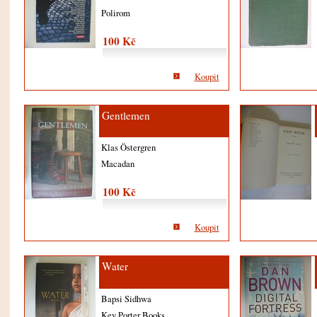
Polirom
100 Kč
Koupit
Gentlemen
Klas Östergren
Macadan
100 Kč
Koupit
Water
Bapsi Sidhwa
Key Porter Books