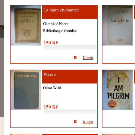
La main enchantée
Gérard de Nerval
Bibliotheque rhombus
150 Kč
Koupit
Werke
Oskar Wild
150 Kč
Koupit