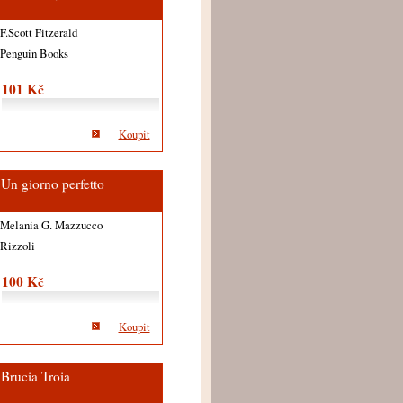
F.Scott Fitzerald
Penguin Books
101 Kč
Koupit
Un giorno perfetto
Melania G. Mazzucco
Rizzoli
100 Kč
Koupit
Brucia Troia