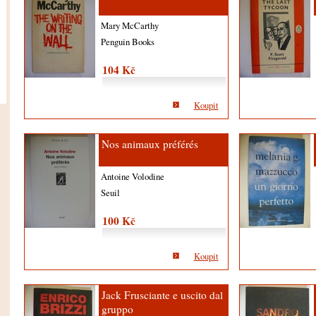
Mary McCarthy
Penguin Books
104 Kč
Koupit
Nos animaux préférés
Antoine Volodine
Seuil
100 Kč
Koupit
Jack Frusciante e uscito dal
gruppo