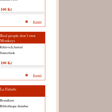
100 Kč
Koupit
Real people don´t own
Monkeys
Kiklevich,Austad
Sourcebook
100 Kč
Koupit
La Fafarlo
Beaudlaire
Bibliotheque rhombus