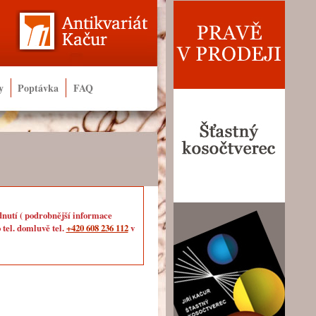
y
Poptávka
FAQ
dnutí ( podrobnější informace
 tel. domluvě tel.
+420 608 236 112
v