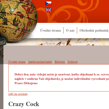
Úvodní strana
O nás
Obchodní podmínk
Úvodní strana
/
Antikvariátní knihy
/
Beletrie
/
Světová
Dobrý den, naše výdejní místo je uzavřené, knihy objednané k os. vyzve
najdete v souhrnu Vaší objednávky, je možné individuální vyzvednutí po
Praze) Děkujeme
zpět na seznam
Crazy Cock