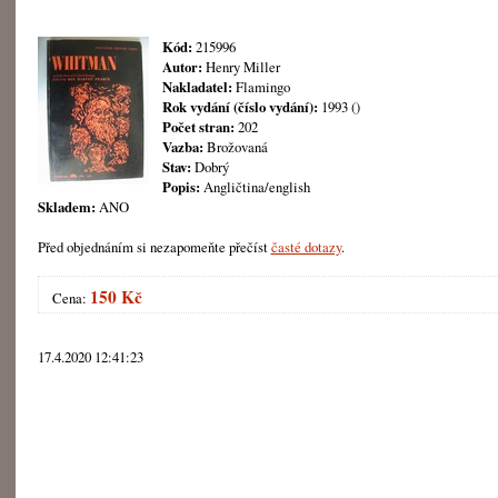
Kód:
215996
Autor:
Henry Miller
Nakladatel:
Flamingo
Rok vydání (číslo vydání):
1993 ()
Počet stran:
202
Vazba:
Brožovaná
Stav:
Dobrý
Popis:
Angličtina/english
Skladem:
ANO
Před objednáním si nezapomeňte přečíst
časté dotazy
.
150 Kč
Cena:
17.4.2020 12:41:23