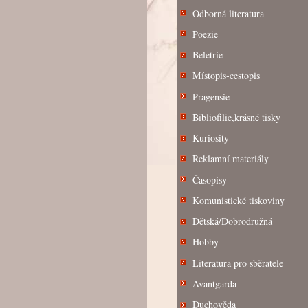
Odborná literatura
Poezie
Beletrie
Místopis-cestopis
Pragensie
Bibliofilie,krásné tisky
Kuriosity
Reklamní materiály
Časopisy
Komunistické tiskoviny
Dětská/Dobrodružná
Hobby
Literatura pro sběratele
Avantgarda
Duchověda