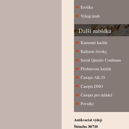
Erotika
Výkup knih
Další nabídka
Kamenné kachle
Kulturní čtvrtky
Seriál Questio Confinum
Představení knížek
Časopis AK-29
Časopis DNO
Časopis pro mládež
Povídky
Antikvariát výdej:
Štítného 30/710