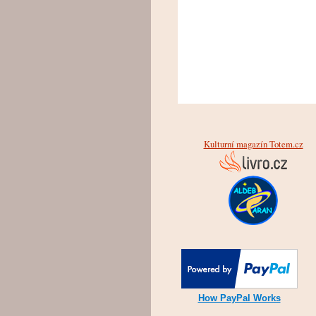
Kulturní magazín Totem.cz
How PayPal Works