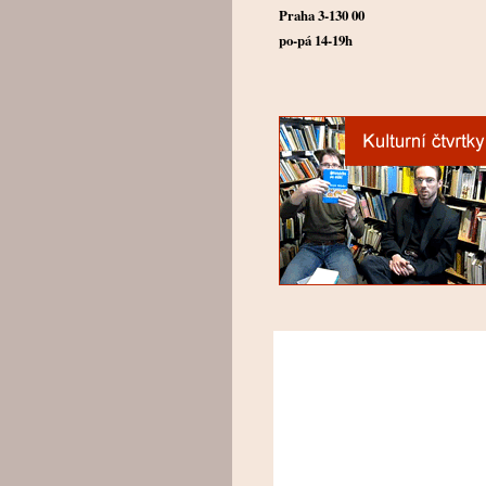
Praha 3-130 00
po-pá 14-19h