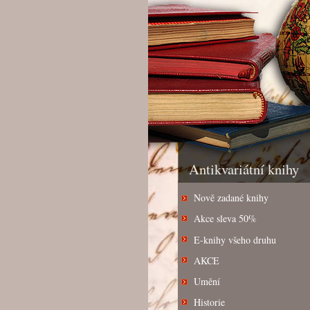
Antikvariátní knihy
Nově zadané knihy
Akce sleva 50%
E-knihy všeho druhu
AKCE
Umění
Historie