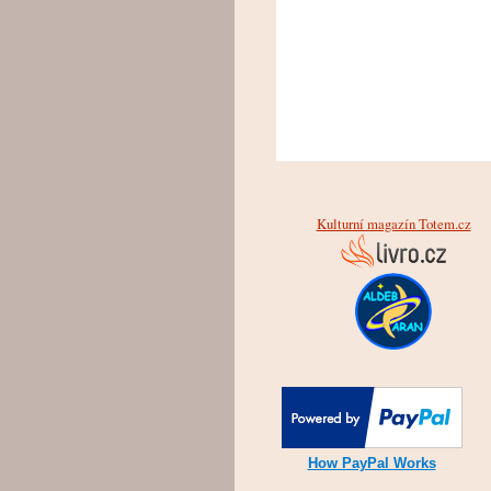
Kulturní magazín Totem.cz
How PayPal Works