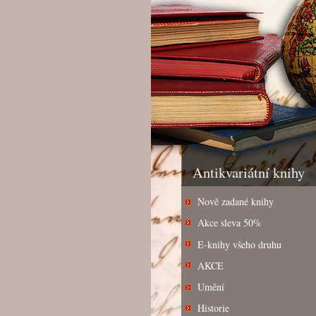
Antikvariátní knihy
Nově zadané knihy
Akce sleva 50%
E-knihy všeho druhu
AKCE
Umění
Historie