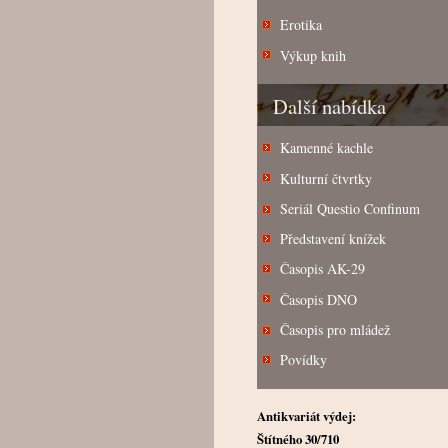
Erotika
Výkup knih
Další nabídka
Kamenné kachle
Kulturní čtvrtky
Seriál Questio Confinum
Představení knížek
Časopis AK-29
Časopis DNO
Časopis pro mládež
Povídky
Antikvariát výdej:
Štítného 30/710