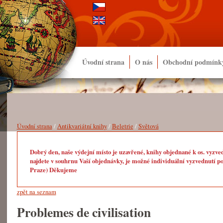
Úvodní strana
O nás
Obchodní podmínk
Úvodní strana
/
Antikvariátní knihy
/
Beletrie
/
Světová
Dobrý den, naše výdejní místo je uzavřené, knihy objednané k os. vyzve
najdete v souhrnu Vaší objednávky, je možné individuální vyzvednutí po
Praze) Děkujeme
zpět na seznam
Problemes de civilisation