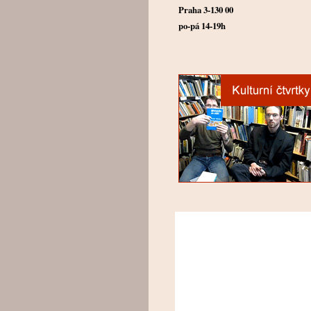
Praha 3-130 00
po-pá 14-19h