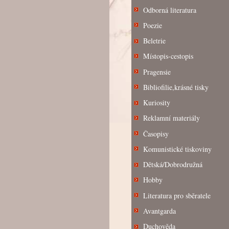
Odborná literatura
Poezie
Beletrie
Místopis-cestopis
Pragensie
Bibliofilie,krásné tisky
Kuriosity
Reklamní materiály
Časopisy
Komunistické tiskoviny
Dětská/Dobrodružná
Hobby
Literatura pro sběratele
Avantgarda
Duchověda