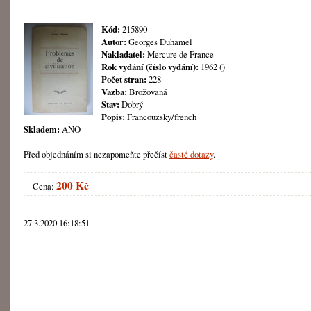
Kód:
215890
Autor:
Georges Duhamel
Nakladatel:
Mercure de France
Rok vydání (číslo vydání):
1962 ()
Počet stran:
228
Vazba:
Brožovaná
Stav:
Dobrý
Popis:
Francouzsky/french
Skladem:
ANO
Před objednáním si nezapomeňte přečíst
časté dotazy
.
200 Kč
Cena:
27.3.2020 16:18:51