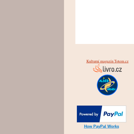
Kulturní magazín Totem.cz
How PayPal Works