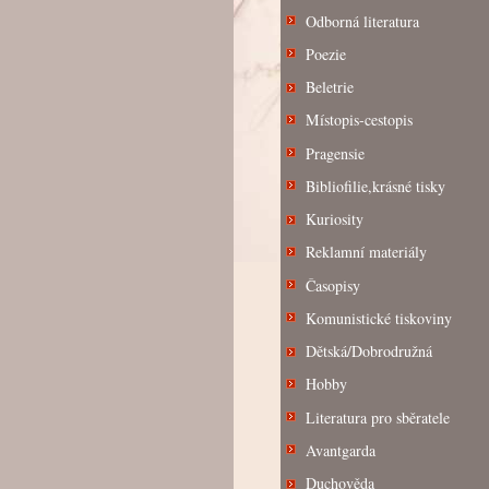
Odborná literatura
Poezie
Beletrie
Místopis-cestopis
Pragensie
Bibliofilie,krásné tisky
Kuriosity
Reklamní materiály
Časopisy
Komunistické tiskoviny
Dětská/Dobrodružná
Hobby
Literatura pro sběratele
Avantgarda
Duchověda