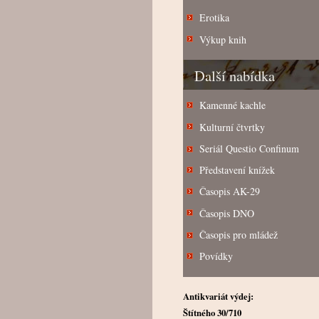
Erotika
Výkup knih
Další nabídka
Kamenné kachle
Kulturní čtvrtky
Seriál Questio Confinum
Představení knížek
Časopis AK-29
Časopis DNO
Časopis pro mládež
Povídky
Antikvariát výdej:
Štítného 30/710