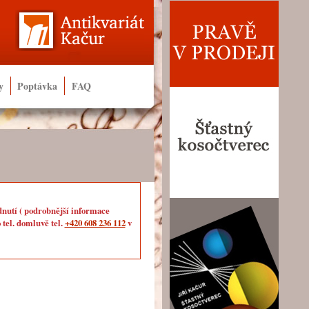
y
Poptávka
FAQ
dnutí ( podrobnější informace
 tel. domluvě tel.
+420 608 236 112
v