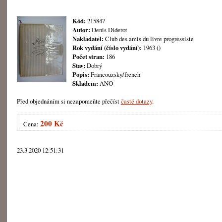
Kód:
215847
Autor:
Denis Diderot
Nakladatel:
Club des amis du livre progressiste
Rok vydání (číslo vydání):
1963 ()
Počet stran:
186
Stav:
Dobrý
Popis:
Francouzsky/french
Skladem:
ANO
Před objednáním si nezapomeňte přečíst
časté dotazy
.
200 Kč
Cena:
23.3.2020 12:51:31