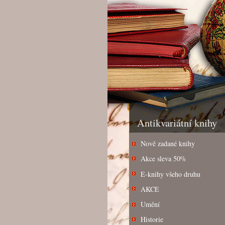
Antikvariátní knihy
Nově zadané knihy
Akce sleva 50%
E-knihy všeho druhu
AKCE
Umění
Historie