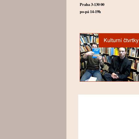
Praha 3-130 00
po-pá 14-19h