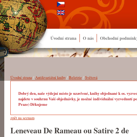
Úvodní strana
O nás
Obchodní podmínk
Úvodní strana
/
Antikvariátní knihy
/
Beletrie
/
Světová
Dobrý den, naše výdejní místo je uzavřené, knihy objednané k os. vyzve
najdete v souhrnu Vaší objednávky, je možné individuální vyzvednutí po
Praze) Děkujeme
zpět na seznam
Leneveau De Rameau ou Satire 2 de