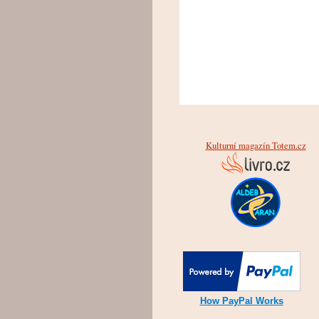
Kulturní magazín Totem.cz
How PayPal Works