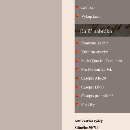
Erotika
Výkup knih
Další nabídka
Kamenné kachle
Kulturní čtvrtky
Seriál Questio Confinum
Představení knížek
Časopis AK-29
Časopis DNO
Časopis pro mládež
Povídky
Antikvariát výdej:
Štítného 30/710