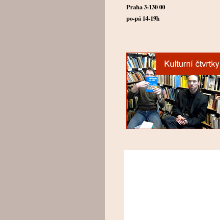
Praha 3-130 00
po-pá 14-19h