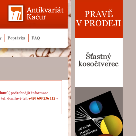
y
Poptávka
FAQ
dnutí ( podrobnější informace
 tel. domluvě tel.
+420 608 236 112
v