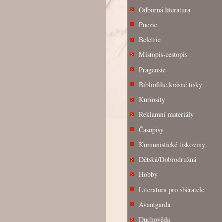
Odborná literatura
Poezie
Beletrie
Místopis-cestopis
Pragensie
Bibliofilie,krásné tisky
Kuriosity
Reklamní materiály
Časopisy
Komunistické tiskoviny
Dětská/Dobrodružná
Hobby
Literatura pro sběratele
Avantgarda
Duchověda