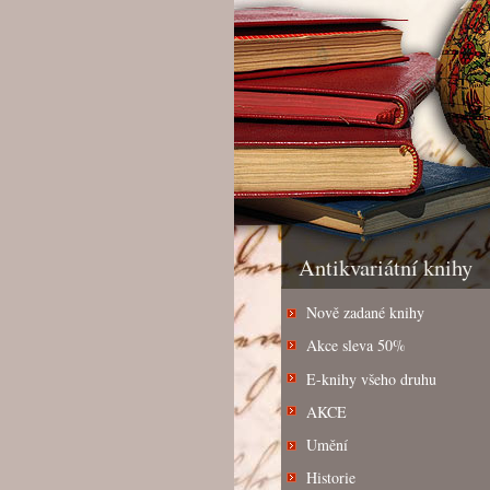
Antikvariátní knihy
Nově zadané knihy
Akce sleva 50%
E-knihy všeho druhu
AKCE
Umění
Historie