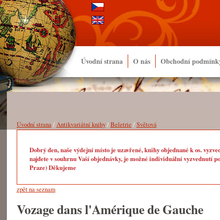
Úvodní strana
O nás
Obchodní podmínk
Úvodní strana
/
Antikvariátní knihy
/
Beletrie
/
Světová
Dobrý den, naše výdejní místo je uzavřené, knihy objednané k os. vyzve
najdete v souhrnu Vaší objednávky, je možné individuální vyzvednutí po
Praze) Děkujeme
zpět na seznam
Vozage dans l'Amérique de Gauche