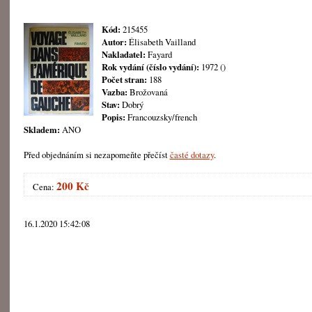
Kód:
215455
Autor:
Élisabeth Vailland
Nakladatel:
Fayard
Rok vydání (číslo vydání):
1972 ()
Počet stran:
188
Vazba:
Brožovaná
Stav:
Dobrý
Popis:
Francouzsky/french
Skladem:
ANO
Před objednáním si nezapomeňte přečíst
časté dotazy
.
200 Kč
Cena:
16.1.2020 15:42:08