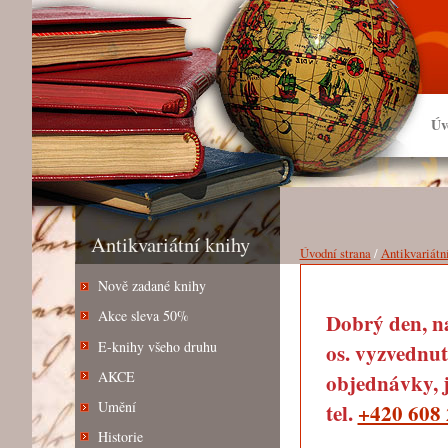
Úv
Antikvariátní knihy
Úvodní strana
/
Antikvariátn
Nově zadané knihy
Akce sleva 50%
Dobrý den, na
E-knihy všeho druhu
os. vyzvednut
AKCE
objednávky, j
Umění
tel.
+420 608 
Historie