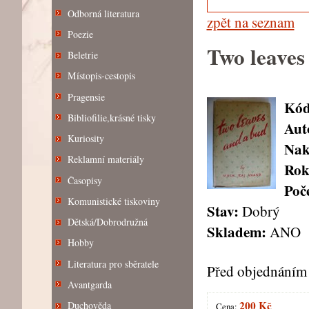
Odborná literatura
zpět na seznam
Poezie
Two leaves
Beletrie
Místopis-cestopis
Pragensie
Kód
Bibliofilie,krásné tisky
Aut
Kuriosity
Nak
Reklamní materiály
Rok
Časopisy
Poče
Komunistické tiskoviny
Stav:
Dobrý
Dětská/Dobrodružná
Skladem:
ANO
Hobby
Literatura pro sběratele
Před objednáním 
Avantgarda
200 Kč
Duchověda
Cena: