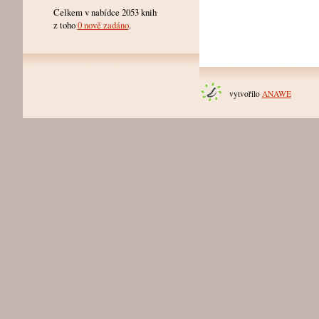
Celkem v nabídce 2053 knih
z toho
0 nově zadáno
.
vytvořilo
ANAWE