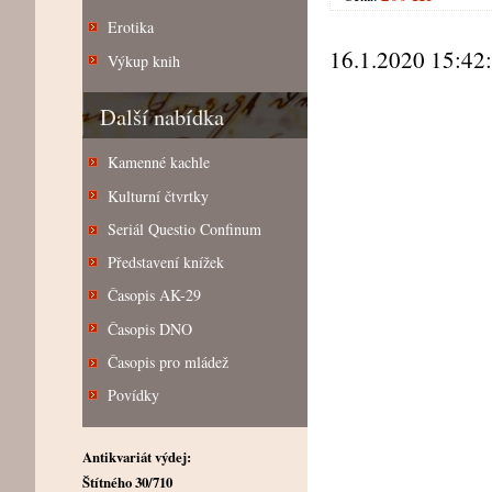
Erotika
16.1.2020 15:42
Výkup knih
Další nabídka
Kamenné kachle
Kulturní čtvrtky
Seriál Questio Confinum
Představení knížek
Časopis AK-29
Časopis DNO
Časopis pro mládež
Povídky
Antikvariát výdej:
Štítného 30/710