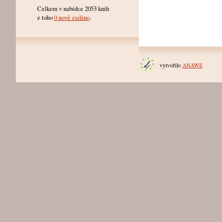
Celkem v nabídce 2053 knih
z toho
0 nově zadáno
.
vytvořilo
ANAWE