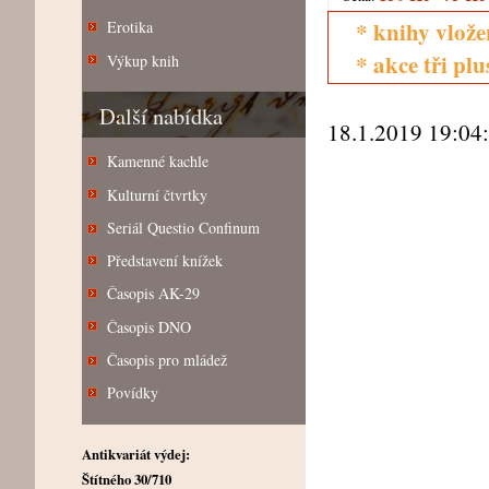
* knihy vlože
Erotika
* akce tři pl
Výkup knih
Další nabídka
18.1.2019 19:04
Kamenné kachle
Kulturní čtvrtky
Seriál Questio Confinum
Představení knížek
Časopis AK-29
Časopis DNO
Časopis pro mládež
Povídky
Antikvariát výdej:
Štítného 30/710