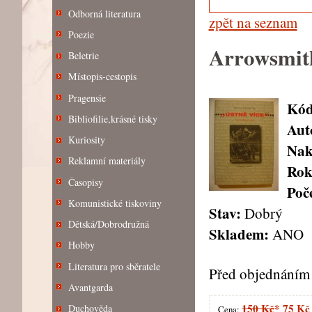
Odborná literatura
zpět na seznam
Poezie
Arrowsmit
Beletrie
Místopis-cestopis
Pragensie
Kód
Bibliofilie,krásné tisky
Aut
Kuriosity
Nak
Reklamní materiály
Rok
Časopisy
Poče
Komunistické tiskoviny
Stav:
Dobrý
Dětská/Dobrodružná
Skladem:
ANO
Hobby
Literatura pro sběratele
Před objednáním 
Avantgarda
150 Kč
*
75 Kč
Duchověda
Cena: