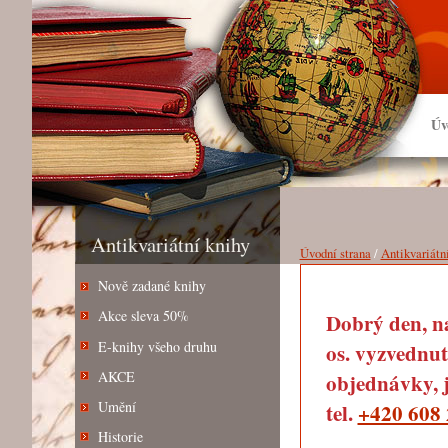
Úv
Antikvariátní knihy
Úvodní strana
/
Antikvariátn
Nově zadané knihy
Akce sleva 50%
Dobrý den, na
E-knihy všeho druhu
os. vyzvednut
AKCE
objednávky, j
Umění
tel.
+420 608 
Historie