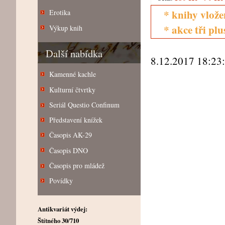
* knihy vlože
Erotika
* akce tři pl
Výkup knih
Další nabídka
8.12.2017 18:23
Kamenné kachle
Kulturní čtvrtky
Seriál Questio Confinum
Představení knížek
Časopis AK-29
Časopis DNO
Časopis pro mládež
Povídky
Antikvariát výdej:
Štítného 30/710