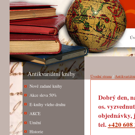
Úv
Antikvariátní knihy
Úvodní strana
/
Antikvariátn
Nově zadané knihy
Akce sleva 50%
Dobrý den, na
E-knihy všeho druhu
os. vyzvednut
AKCE
objednávky, j
Umění
tel.
+420 608 
Historie