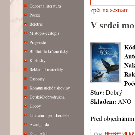
Odborná literatura
zpět na seznam
Poezie
V srdci mo
Beletrie
Místopis-cestopis
Pragensie
Kód
Bibliofilie,krásné tisky
Aut
Kuriosity
Nak
Reklamní materiály
Rok
Časopisy
Poče
Komunistické tiskoviny
Stav:
Dobrý
Dětská/Dobrodružná
Skladem:
ANO
Hobby
Literatura pro sběratele
Před objednáním 
Avantgarda
180 Kč
*
90 Kč
Duchověda
Cena: