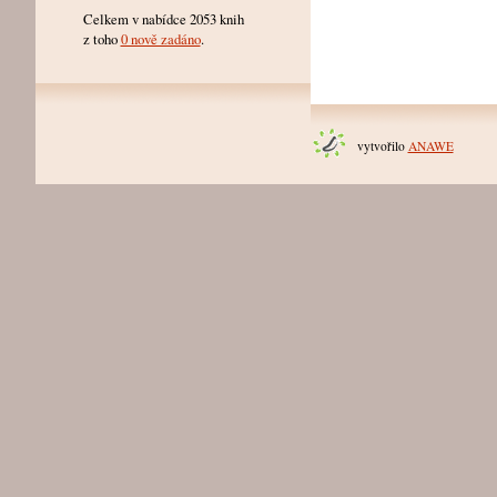
Celkem v nabídce 2053 knih
z toho
0 nově zadáno
.
vytvořilo
ANAWE