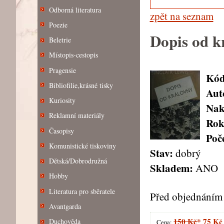
Odborná literatura
zpět na seznam
Poezie
Dopis od k
Beletrie
Místopis-cestopis
Pragensie
Kód
Bibliofilie,krásné tisky
Aut
Kuriosity
Nak
Reklamní materiály
Rok
Časopisy
Poče
Komunistické tiskoviny
Stav:
dobrý
Dětská/Dobrodružná
Skladem:
ANO
Hobby
Literatura pro sběratele
Před objednáním 
Avantgarda
150 Kč
*
75 Kč
Duchověda
Cena: