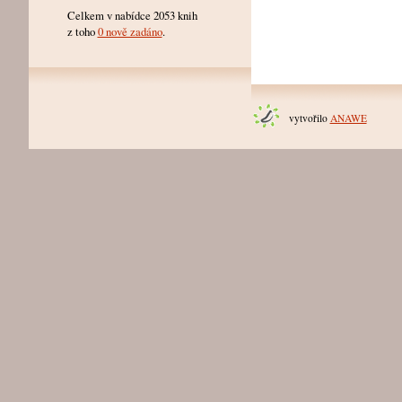
Celkem v nabídce 2053 knih
z toho
0 nově zadáno
.
vytvořilo
ANAWE