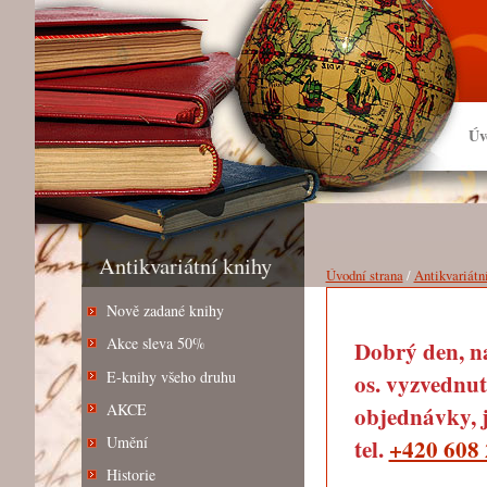
Úv
Antikvariátní knihy
Úvodní strana
/
Antikvariátn
Nově zadané knihy
Akce sleva 50%
Dobrý den, na
E-knihy všeho druhu
os. vyzvednut
AKCE
objednávky, j
Umění
tel.
+420 608 
Historie