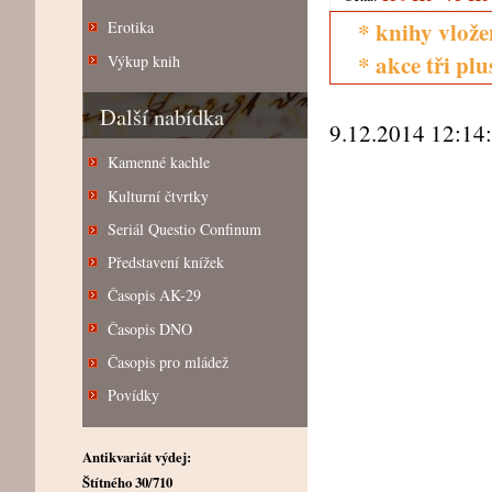
* knihy vlože
Erotika
* akce tři pl
Výkup knih
Další nabídka
9.12.2014 12:14
Kamenné kachle
Kulturní čtvrtky
Seriál Questio Confinum
Představení knížek
Časopis AK-29
Časopis DNO
Časopis pro mládež
Povídky
Antikvariát výdej:
Štítného 30/710