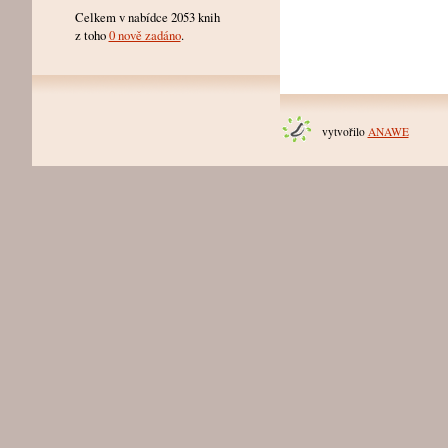
Celkem v nabídce 2053 knih
z toho
0 nově zadáno
.
vytvořilo
ANAWE