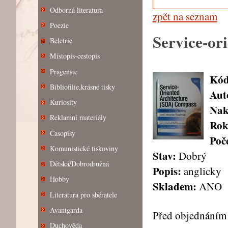
Odborná literatura
zpět na seznam
Poezie
Service-or
Beletrie
Místopis-cestopis
Pragensie
Kód
Bibliofilie,krásné tisky
Aut
Kuriosity
Nak
Reklamní materiály
Rok
Časopisy
Poče
Komunistické tiskoviny
Stav:
Dobrý
Dětská/Dobrodružná
Popis:
anglicky
Hobby
Skladem:
ANO
Literatura pro sběratele
Avantgarda
Před objednáním 
Duchověda