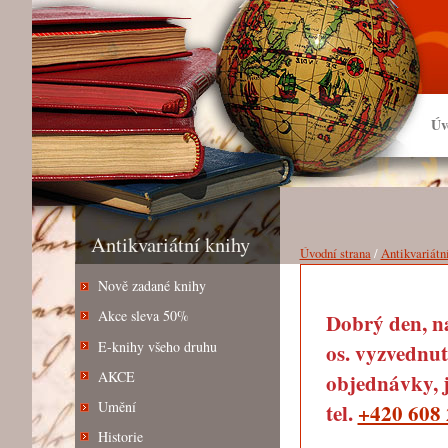
Úv
Antikvariátní knihy
Úvodní strana
/
Antikvariátn
Nově zadané knihy
Akce sleva 50%
Dobrý den, na
E-knihy všeho druhu
os. vyzvednut
AKCE
objednávky, j
Umění
tel.
+420 608 
Historie