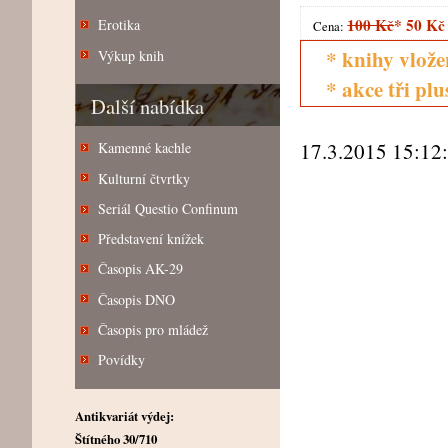
100 Kč
*
50 Kč
Erotika
Cena:
* knihy vlože
Výkup knih
* akce tři pl
Další nabídka
17.3.2015 15:12
Kamenné kachle
Kulturní čtvrtky
Seriál Questio Confinum
Představení knížek
Časopis AK-29
Časopis DNO
Časopis pro mládež
Povídky
Antikvariát výdej:
Štítného 30/710