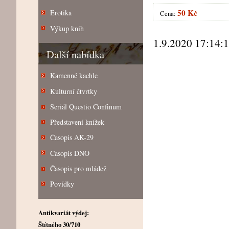
50 Kč
Erotika
Cena:
Výkup knih
1.9.2020 17:14:
Další nabídka
Kamenné kachle
Kulturní čtvrtky
Seriál Questio Confinum
Představení knížek
Časopis AK-29
Časopis DNO
Časopis pro mládež
Povídky
Antikvariát výdej:
Štítného 30/710