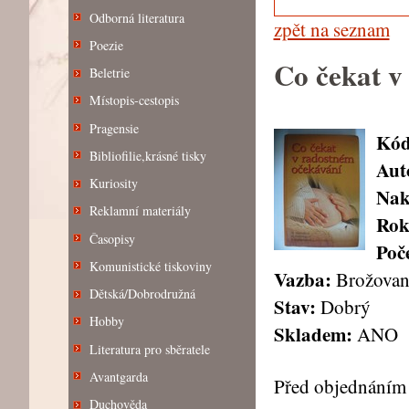
Odborná literatura
zpět na seznam
Poezie
Co čekat v
Beletrie
Místopis-cestopis
Pragensie
Kód
Bibliofilie,krásné tisky
Aut
Kuriosity
Nak
Reklamní materiály
Rok
Časopisy
Poče
Komunistické tiskoviny
Vazba:
Brožovan
Dětská/Dobrodružná
Stav:
Dobrý
Hobby
Skladem:
ANO
Literatura pro sběratele
Avantgarda
Před objednáním 
Duchověda