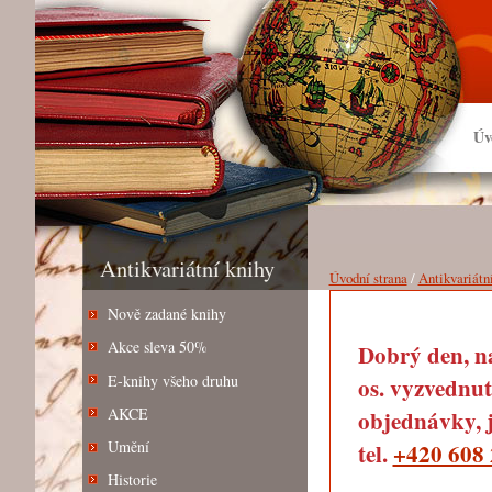
Úv
Antikvariátní knihy
Úvodní strana
/
Antikvariátn
Nově zadané knihy
Akce sleva 50%
Dobrý den, na
E-knihy všeho druhu
os. vyzvednut
AKCE
objednávky, j
Umění
tel.
+420 608 
Historie