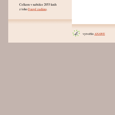
Celkem v nabídce 2053 knih
z toho
0 nově zadáno
.
vytvořilo
ANAWE