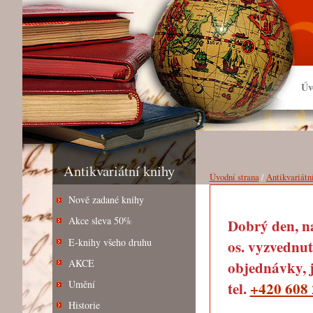
Úv
Antikvariátní knihy
Úvodní strana
/
Antikvariátn
Nově zadané knihy
Akce sleva 50%
Dobrý den, na
E-knihy všeho druhu
os. vyzvednut
AKCE
objednávky, j
Umění
tel.
+420 608 
Historie