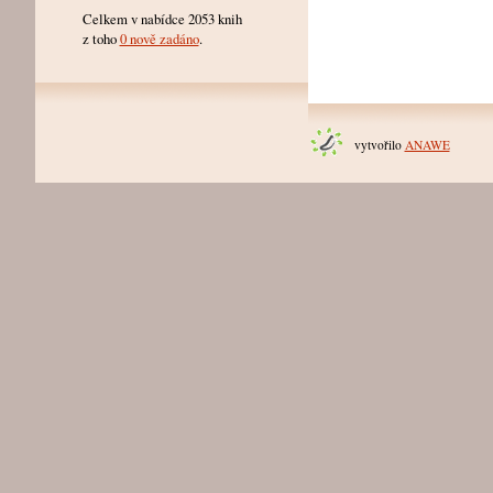
Celkem v nabídce 2053 knih
z toho
0 nově zadáno
.
vytvořilo
ANAWE