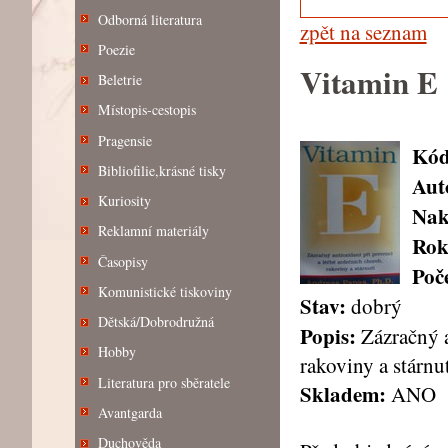
Odborná literatura
zpět na seznam
Poezie
Vitamin E
Beletrie
Místopis-cestopis
Pragensie
Kód
Bibliofilie,krásné tisky
Aut
Kuriosity
Nak
Reklamní materiály
Rok
Časopisy
Poče
Komunistické tiskoviny
Stav:
dobrý
Dětská/Dobrodružná
Popis:
Zázračný a
Hobby
rakoviny a stárnu
Literatura pro sběratele
Skladem:
ANO
Avantgarda
Duchověda