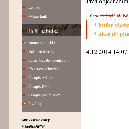
Před objednáním 
Erotika
100 Kč
*
50 Kč
Cena:
Výkup knih
* knihy vlože
Další nabídka
* akce tři pl
Kamenné kachle
4.12.2014 14:07
Kulturní čtvrtky
Seriál Questio Confinum
Představení knížek
Časopis AK-29
Časopis DNO
Časopis pro mládež
Povídky
Antikvariát výdej:
Štítného 30/710