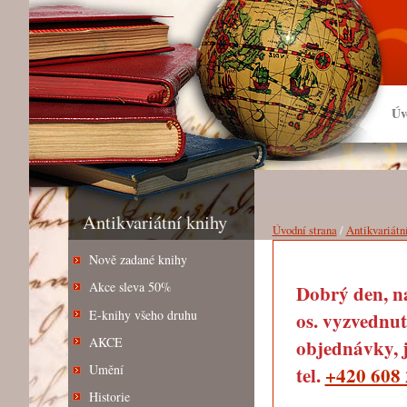
Úv
Antikvariátní knihy
Úvodní strana
/
Antikvariátn
Nově zadané knihy
Akce sleva 50%
Dobrý den, na
E-knihy všeho druhu
os. vyzvednut
AKCE
objednávky, j
Umění
tel.
+420 608 
Historie