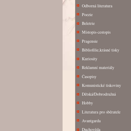
Odborná literatura
Poezie
Beletrie
Místopis-cestopis
Pragensie
Bibliofilie,krásné tisky
Kuriosity
Reklamní materiály
Časopisy
Komunistické tiskoviny
Dětská/Dobrodružná
Hobby
Literatura pro sběratele
Avantgarda
Duchověda