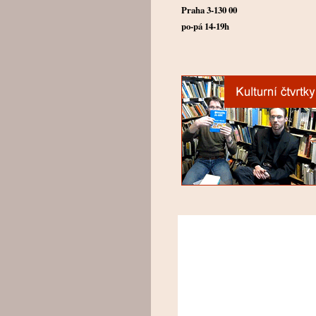
Praha 3-130 00
po-pá 14-19h