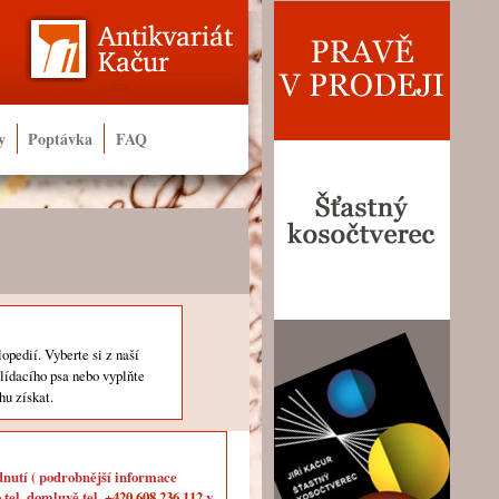
y
Poptávka
FAQ
lopedií. Vyberte si z naší
hlídacího psa nebo vyplňte
hu získat.
dnutí ( podrobnější informace
 tel. domluvě tel.
+420 608 236 112
v