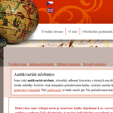
Úvodní strana
O nás
Obchodní podmínk
Úvodní strana
/
Antikvariátní knihy
/
Odborná literatura
/
Slovníky,učebnice
Antikvariát učebnice
Jsme také
antikvariát učebnic
, slovníků, odborné literatury a různých encyk
široké nabídky. Jestliže však nenajdete požadovanou knihu, využijte našeho 
poptávkový formulář
. Náš
antikvariát
se bude snažit pro Vás požadovanou kni
Dobrý den, naše výdejní místo je uzavřené, knihy objednané k os. vyzve
najdete v souhrnu Vaší objednávky, je možné individuální vyzvednutí po