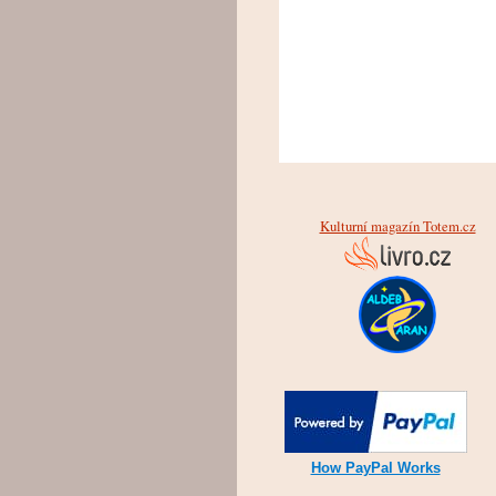
Kulturní magazín Totem.cz
How PayPal Works