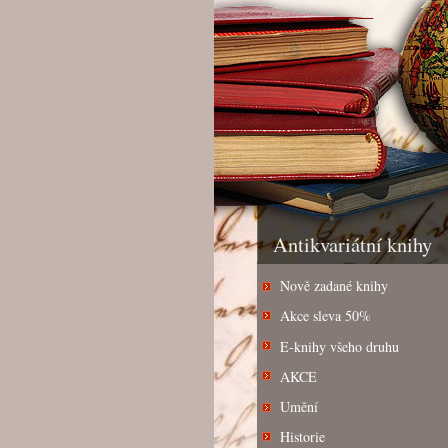
Antikvariátní knihy
Nově zadané knihy
Akce sleva 50%
E-knihy všeho druhu
AKCE
Umění
Historie