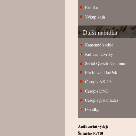
Erotika
Výkup knih
Další nabídka
Kamenné kachle
Kulturní čtvrtky
Seriál Questio Confinum
Představení knížek
Časopis AK-29
Časopis DNO
Časopis pro mládež
Povídky
Antikvariát výdej:
Štítného 30/710