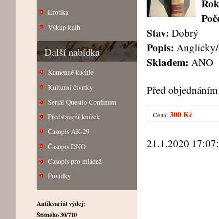
Rok
Erotika
Poče
Výkup knih
Stav:
Dobrý
Popis:
Anglicky/e
Další nabídka
Skladem:
ANO
Kamenné kachle
Kulturní čtvrtky
Před objednáním 
Seriál Questio Confinum
300 Kč
Cena:
Představení knížek
Časopis AK-29
21.1.2020 17:07
Časopis DNO
Časopis pro mládež
Povídky
Antikvariát výdej:
Štítného 30/710