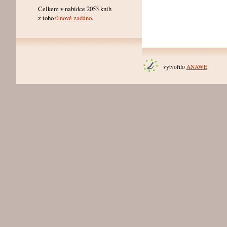
Celkem v nabídce 2053 knih
z toho
0 nově zadáno
.
vytvořilo
ANAWE