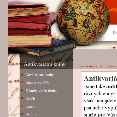
Úv
Antikvariátní knihy
Úvodní strana
/
Antikvariátn
Nově zadané knihy
Antikvariá
Akce sleva 50%
anti
Jsme také
E-knihy všeho druhu
různých encyklo
AKCE
však nenajdete
psa nebo vypl
Umění
snažit pro Vás
Historie