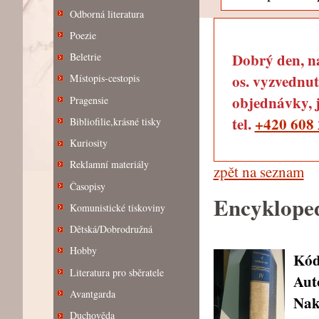
Odborná literatura
Poezie
Dobrý den, na
Beletrie
os. vyzvednut
Místopis-cestopis
objednávky, j
Pragensie
tel.
+420 608 
Bibliofilie,krásné tisky
Kuriosity
Reklamní materiály
zpět na seznam
Časopisy
Encyklopedi
Komunistické tiskoviny
Dětská/Dobrodružná
Hobby
Kód
Literatura pro sběratele
Aut
Avantgarda
Nak
Duchověda