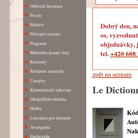
Odborná literatura
Poezie
Dobrý den, na
Beletrie
os. vyzvednut
Místopis-cestopis
objednávky, j
Pragensie
tel.
+420 608 
Bibliofilie,krásné tisky
Kuriosity
Reklamní materiály
zpět na seznam
Časopisy
Le Dictionn
Komunistické tiskoviny
Dětská/Dobrodružná
Hobby
Kód
Literatura pro sběratele
Aut
Avantgarda
Nak
Duchověda