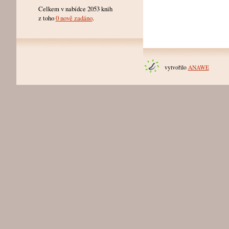
Celkem v nabídce 2053 knih
z toho
0 nově zadáno
.
vytvořilo
ANAWE