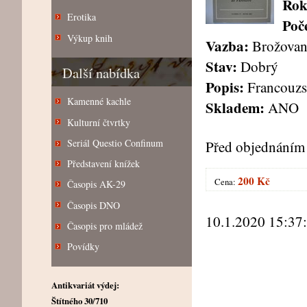
Rok
Erotika
Poče
Výkup knih
Vazba:
Brožovan
Stav:
Dobrý
Další nabídka
Popis:
Francouzs
Kamenné kachle
Skladem:
ANO
Kulturní čtvrtky
Seriál Questio Confinum
Před objednáním 
Představení knížek
200 Kč
Cena:
Časopis AK-29
Časopis DNO
10.1.2020 15:37
Časopis pro mládež
Povídky
Antikvariát výdej:
Štítného 30/710