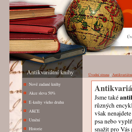
Úv
Antikvariátní knihy
Úvodní strana
/
Antikvariátn
Nově zadané knihy
Antikvariá
Akce sleva 50%
anti
Jsme také
E-knihy všeho druhu
různých encyklo
AKCE
však nenajdete
psa nebo vypl
Umění
snažit pro Vás
Historie