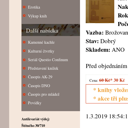
Nak
Erotika
Rok
Výkup knih
Poče
Další nabídka
Vazba:
Brožovan
Stav:
Dobrý
Kamenné kachle
Skladem:
ANO
Kulturní čtvrtky
Seriál Questio Confinum
Před objednáním 
Představení knížek
Časopis AK-29
60 Kč
*
30 Kč
Cena:
Časopis DNO
* knihy vlože
Časopis pro mládež
* akce tři pl
Povídky
1.3.2019 18:54:
Antikvariát výdej:
Štítného 30/710