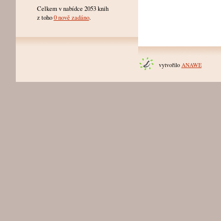
Celkem v nabídce 2053 knih
z toho
0 nově zadáno
.
vytvořilo
ANAWE