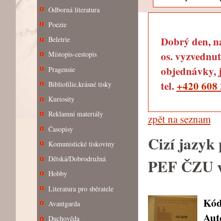
Odborná literatura
Poezie
Dobrý den, na
Beletrie
os. vyzvednut
Místopis-cestopis
objednávky, j
Pragensie
tel.
+420 608 
Bibliofilie,krásné tisky
Kuriosity
Reklamní materiály
zpět na seznam
Časopisy
Cizí jazyk
Komunistické tiskoviny
Dětská/Dobrodružná
PEF ČZU v
Hobby
Literatura pro sběratele
Kód
Avantgarda
Aut
Duchověda