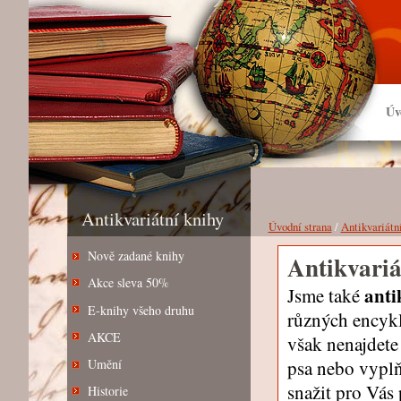
Úv
Antikvariátní knihy
Úvodní strana
/
Antikvariátn
Nově zadané knihy
Antikvariá
Akce sleva 50%
anti
Jsme také
E-knihy všeho druhu
různých encyklo
AKCE
však nenajdete
psa nebo vypl
Umění
snažit pro Vás
Historie