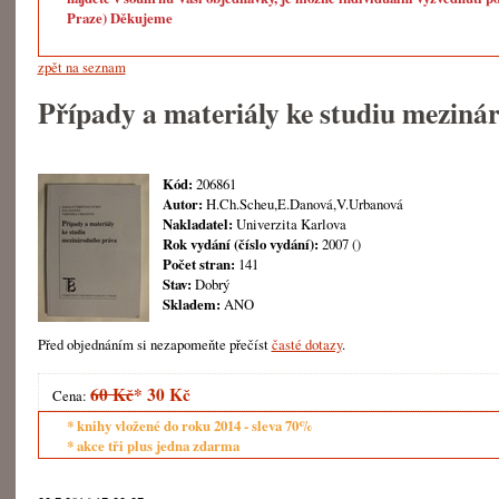
Praze) Děkujeme
zpět na seznam
Případy a materiály ke studiu meziná
Kód:
206861
Autor:
H.Ch.Scheu,E.Danová,V.Urbanová
Nakladatel:
Univerzita Karlova
Rok vydání (číslo vydání):
2007 ()
Počet stran:
141
Stav:
Dobrý
Skladem:
ANO
Před objednáním si nezapomeňte přečíst
časté dotazy
.
60 Kč
*
30 Kč
Cena:
* knihy vložené do roku 2014 - sleva 70%
* akce tři plus jedna zdarma