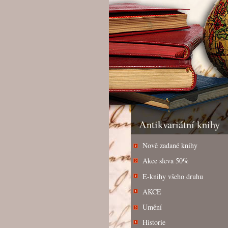
Antikvariátní knihy
Nově zadané knihy
Akce sleva 50%
E-knihy všeho druhu
AKCE
Umění
Historie