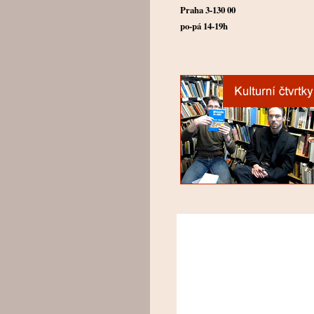
Praha 3-130 00
po-pá 14-19h