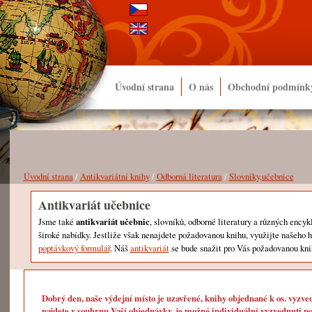
Úvodní strana
O nás
Obchodní podmínk
Úvodní strana
/
Antikvariátní knihy
/
Odborná literatura
/
Slovníky,učebnice
Antikvariát učebnice
Jsme také
antikvariát učebnic
, slovníků, odborné literatury a různých encyk
široké nabídky. Jestliže však nenajdete požadovanou knihu, využijte našeho 
poptávkový formulář
. Náš
antikvariát
se bude snažit pro Vás požadovanou kni
Dobrý den, naše výdejní místo je uzavřené, knihy objednané k os. vyzve
najdete v souhrnu Vaší objednávky, je možné individuální vyzvednutí po