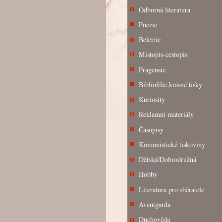
Odborná literatura
Poezie
Beletrie
Místopis-cestopis
Pragensie
Bibliofilie,krásné tisky
Kuriosity
Reklamní materiály
Časopisy
Komunistické tiskoviny
Dětská/Dobrodružná
Hobby
Literatura pro sběratele
Avantgarda
Duchověda