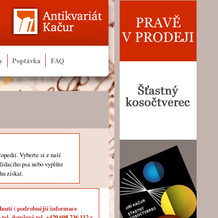
y
Poptávka
FAQ
lopedií. Vyberte si z naší
hlídacího psa nebo vyplňte
hu získat.
dnutí ( podrobnější informace
 tel. domluvě tel.
+420 608 236 112
v