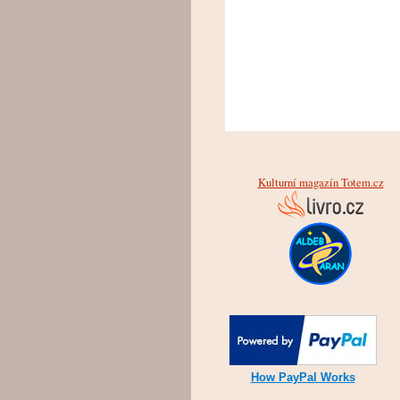
Kulturní magazín Totem.cz
How PayPal Works