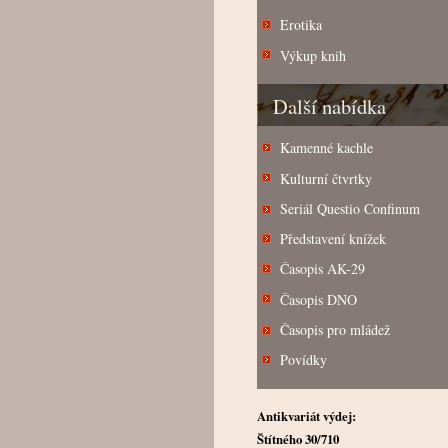
Erotika
Výkup knih
Další nabídka
Kamenné kachle
Kulturní čtvrtky
Seriál Questio Confinum
Představení knížek
Časopis AK-29
Časopis DNO
Časopis pro mládež
Povídky
Antikvariát výdej:
Štítného 30/710