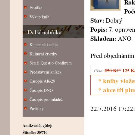
Rok
Erotika
Poče
Výkup knih
Stav:
Dobrý
Popis:
7. opraven
Další nabídka
Skladem:
ANO
Kamenné kachle
Kulturní čtvrtky
Před objednáním 
Seriál Questio Confinum
250 Kč
*
125 K
Cena:
Představení knížek
* knihy vlože
Časopis AK-29
* akce tři pl
Časopis DNO
Časopis pro mládež
22.7.2016 17:22
Povídky
Antikvariát výdej:
Štítného 30/710