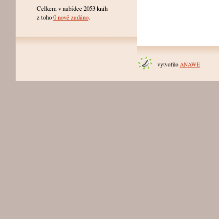
Celkem v nabídce 2053 knih
z toho
0 nově zadáno
.
vytvořilo
ANAWE