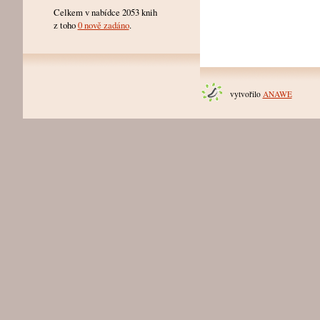
Celkem v nabídce 2053 knih
z toho
0 nově zadáno
.
vytvořilo
ANAWE