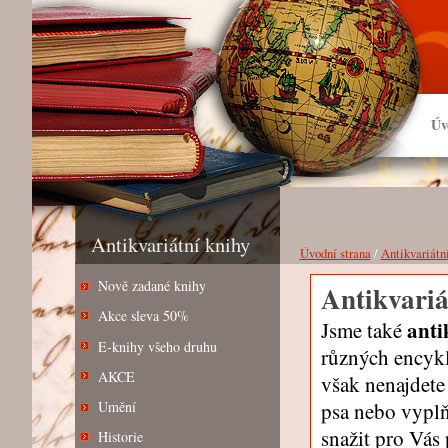
Úv
Antikvariátní knihy
Úvodní strana
/
Antikvariátn
Nově zadané knihy
Antikvariá
Akce sleva 50%
anti
Jsme také
E-knihy všeho druhu
různých encyklo
AKCE
však nenajdete
psa nebo vypl
Umění
snažit pro Vás
Historie