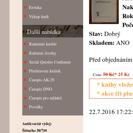
Nak
Erotika
Rok
Výkup knih
Poče
Další nabídka
Stav:
Dobrý
Skladem:
ANO
Kamenné kachle
Kulturní čtvrtky
Před objednáním 
Seriál Questio Confinum
Představení knížek
50 Kč
*
25 Kč
Cena:
Časopis AK-29
* knihy vlože
Časopis DNO
* akce tři pl
Časopis pro mládež
Povídky
22.7.2016 17:22
Antikvariát výdej:
Štítného 30/710