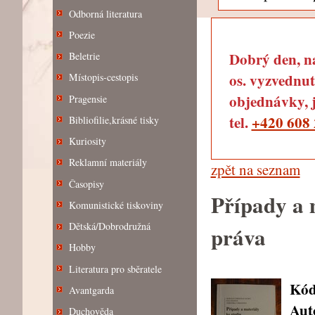
Odborná literatura
Poezie
Dobrý den, na
Beletrie
os. vyzvednut
Místopis-cestopis
objednávky, j
Pragensie
tel.
+420 608 
Bibliofilie,krásné tisky
Kuriosity
Reklamní materiály
zpět na seznam
Časopisy
Případy a 
Komunistické tiskoviny
Dětská/Dobrodružná
práva
Hobby
Literatura pro sběratele
Kód
Avantgarda
Aut
Duchověda