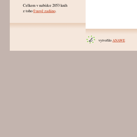
Celkem v nabídce 2053 knih
z toho
0 nově zadáno
.
vytvořilo
ANAWE