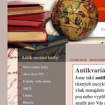
Úv
Antikvariátní knihy
Úvodní strana
/
Antikvariátn
Nově zadané knihy
Antikvariá
Akce sleva 50%
anti
Jsme také
E-knihy všeho druhu
různých encyklo
AKCE
však nenajdete
psa nebo vypl
Umění
snažit pro Vás
Historie