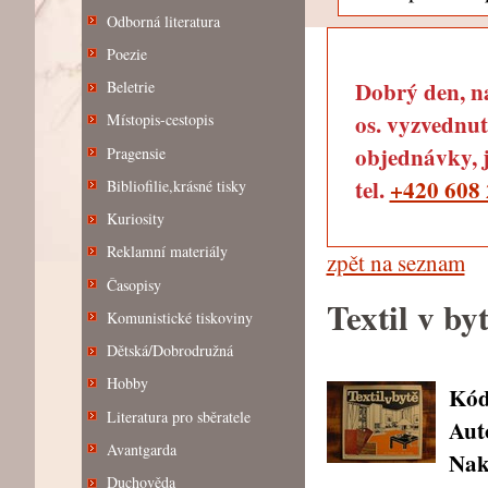
Odborná literatura
Poezie
Dobrý den, na
Beletrie
os. vyzvednut
Místopis-cestopis
objednávky, j
Pragensie
tel.
+420 608 
Bibliofilie,krásné tisky
Kuriosity
Reklamní materiály
zpět na seznam
Časopisy
Textil v by
Komunistické tiskoviny
Dětská/Dobrodružná
Hobby
Kód
Literatura pro sběratele
Aut
Avantgarda
Nak
Duchověda