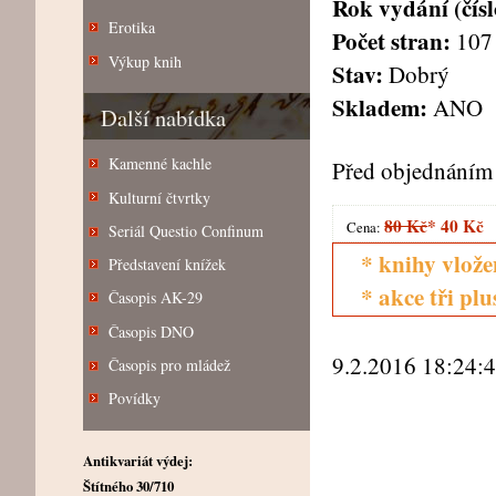
Rok vydání (čísl
Erotika
Počet stran:
107
Výkup knih
Stav:
Dobrý
Skladem:
ANO
Další nabídka
Kamenné kachle
Před objednáním 
Kulturní čtvrtky
80 Kč
*
40 Kč
Cena:
Seriál Questio Confinum
* knihy vlože
Představení knížek
* akce tři pl
Časopis AK-29
Časopis DNO
9.2.2016 18:24:
Časopis pro mládež
Povídky
Antikvariát výdej:
Štítného 30/710