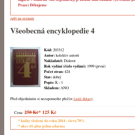
Praze) Děkujeme
zpět na seznam
Všeobecná encyklopedie 4
Kód:
203312
Autor:
kolektiv autorů
Nakladatel:
Diderot
Rok vydání (číslo vydání):
1999 (první)
Počet stran:
424
Stav:
dobrý
Popis:
K – l
Skladem:
ANO
Před objednáním si nezapomeňte přečíst
časté dotazy
.
250 Kč
*
125 Kč
Cena:
* knihy vložené do roku 2014 - sleva 70%
* akce tři plus jedna zdarma