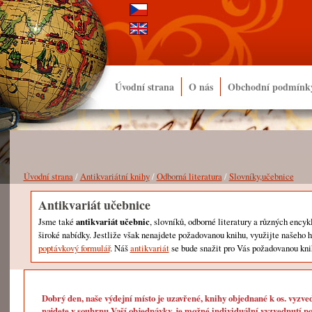
Úvodní strana
O nás
Obchodní podmínk
Úvodní strana
/
Antikvariátní knihy
/
Odborná literatura
/
Slovníky,učebnice
Antikvariát učebnice
Jsme také
antikvariát učebnic
, slovníků, odborné literatury a různých encyk
široké nabídky. Jestliže však nenajdete požadovanou knihu, využijte našeho 
poptávkový formulář
. Náš
antikvariát
se bude snažit pro Vás požadovanou kni
Dobrý den, naše výdejní místo je uzavřené, knihy objednané k os. vyzve
najdete v souhrnu Vaší objednávky, je možné individuální vyzvednutí po