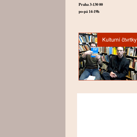
Praha 3-130 00
po-pá 14-19h