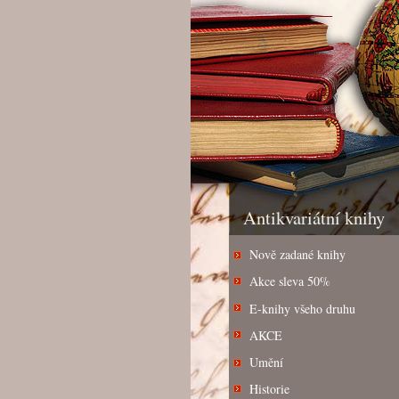
Antikvariátní knihy
Nově zadané knihy
Akce sleva 50%
E-knihy všeho druhu
AKCE
Umění
Historie