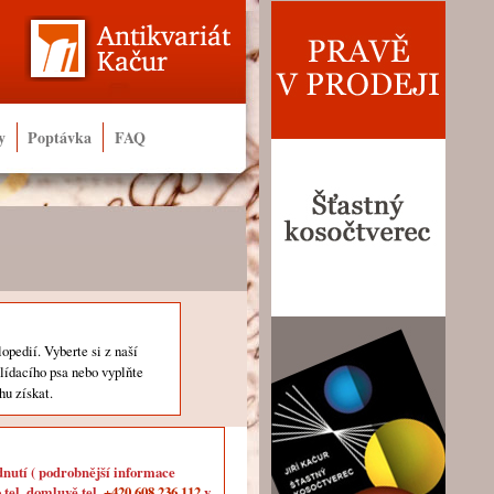
y
Poptávka
FAQ
lopedií. Vyberte si z naší
hlídacího psa nebo vyplňte
hu získat.
dnutí ( podrobnější informace
 tel. domluvě tel.
+420 608 236 112
v