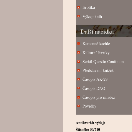
Erotika
Výkup knih
Další nabídka
Kamenné kachle
Kulturní čtvrtky
Seriál Questio Confinum
Představení knížek
Časopis AK-29
Časopis DNO
Časopis pro mládež
Povídky
Antikvariát výdej:
Štítného 30/710