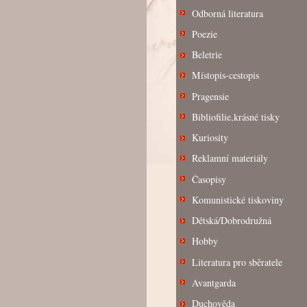
Odborná literatura
Poezie
Beletrie
Místopis-cestopis
Pragensie
Bibliofilie,krásné tisky
Kuriosity
Reklamní materiály
Časopisy
Komunistické tiskoviny
Dětská/Dobrodružná
Hobby
Literatura pro sběratele
Avantgarda
Duchověda