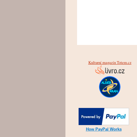
Kulturní magazín Totem.cz
How PayPal Works