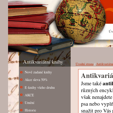
Úv
Antikvariátní knihy
Úvodní strana
/
Antikvariátn
Nově zadané knihy
Antikvariá
Akce sleva 50%
anti
Jsme také
E-knihy všeho druhu
různých encyklo
AKCE
však nenajdete
psa nebo vypl
Umění
snažit pro Vás
Historie