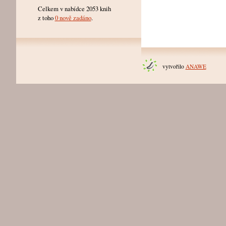
Celkem v nabídce 2053 knih
z toho
0 nově zadáno
.
vytvořilo
ANAWE