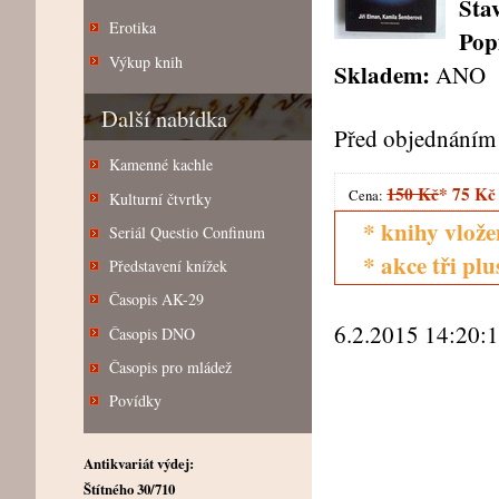
Sta
Erotika
Pop
Výkup knih
Skladem:
ANO
Další nabídka
Před objednáním 
Kamenné kachle
150 Kč
*
75 Kč
Cena:
Kulturní čtvrtky
* knihy vlože
Seriál Questio Confinum
* akce tři pl
Představení knížek
Časopis AK-29
6.2.2015 14:20:
Časopis DNO
Časopis pro mládež
Povídky
Antikvariát výdej:
Štítného 30/710