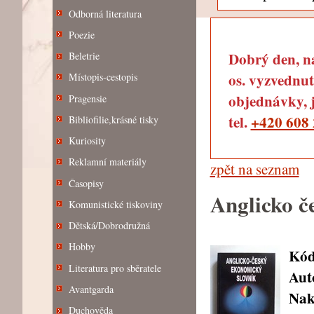
Odborná literatura
Poezie
Dobrý den, na
Beletrie
os. vyzvednut
Místopis-cestopis
objednávky, j
Pragensie
tel.
+420 608 
Bibliofilie,krásné tisky
Kuriosity
Reklamní materiály
zpět na seznam
Časopisy
Anglicko č
Komunistické tiskoviny
Dětská/Dobrodružná
Hobby
Kód
Literatura pro sběratele
Aut
Avantgarda
Nak
Duchověda