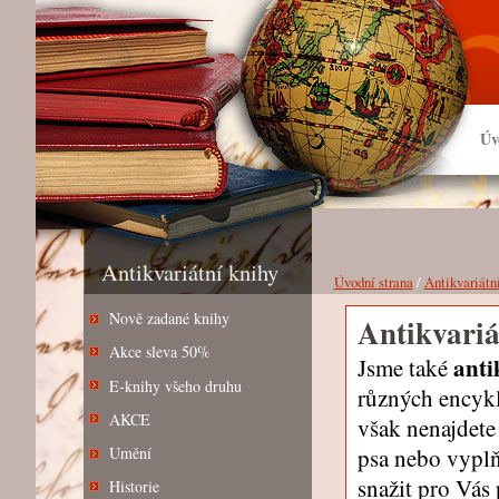
Úv
Antikvariátní knihy
Úvodní strana
/
Antikvariátn
Nově zadané knihy
Antikvariá
Akce sleva 50%
anti
Jsme také
E-knihy všeho druhu
různých encyklo
AKCE
však nenajdete
psa nebo vypl
Umění
snažit pro Vás
Historie