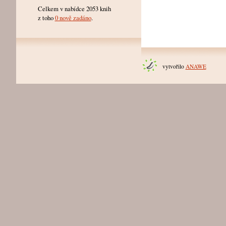
Celkem v nabídce 2053 knih
z toho
0 nově zadáno
.
vytvořilo
ANAWE