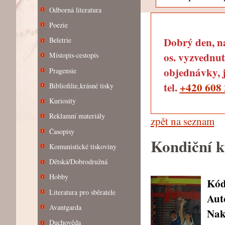
Odborná literatura
Poezie
Dobrý den, na
Beletrie
os. vyzvednut
Místopis-cestopis
objednávky, j
Pragensie
tel.
+420 608 
Bibliofilie,krásné tisky
Kuriosity
Reklamní materiály
zpět na seznam
Časopisy
Kondiční k
Komunistické tiskoviny
Dětská/Dobrodružná
Hobby
Kód
Literatura pro sběratele
Aut
Avantgarda
Nak
Duchověda