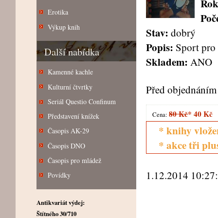
Rok
Erotika
Poče
Výkup knih
Stav:
dobrý
Popis:
Sport pro
Další nabídka
Skladem:
ANO
Kamenné kachle
Kulturní čtvrtky
Před objednáním 
Seriál Questio Confinum
80 Kč
*
40 Kč
Cena:
Představení knížek
* knihy vlože
Časopis AK-29
* akce tři pl
Časopis DNO
Časopis pro mládež
1.12.2014 10:27
Povídky
Antikvariát výdej:
Štítného 30/710