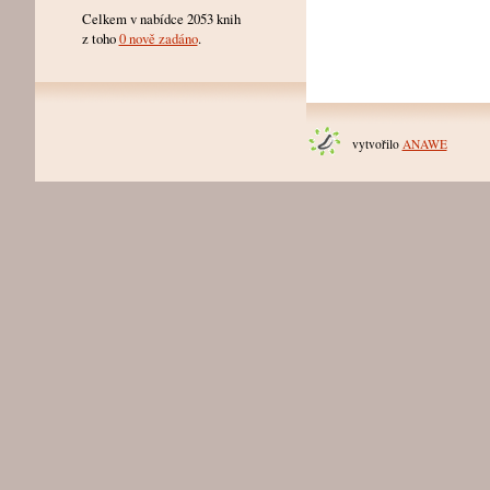
Celkem v nabídce 2053 knih
z toho
0 nově zadáno
.
vytvořilo
ANAWE