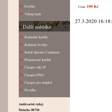
100 Kč
Erotika
Cena:
Výkup knih
27.3.2020 16:18
Další nabídka
Kamenné kachle
Kulturní čtvrtky
Seriál Questio Confinum
Představení knížek
Časopis AK-29
Časopis DNO
Časopis pro mládež
Povídky
Antikvariát výdej:
Štítného 30/710