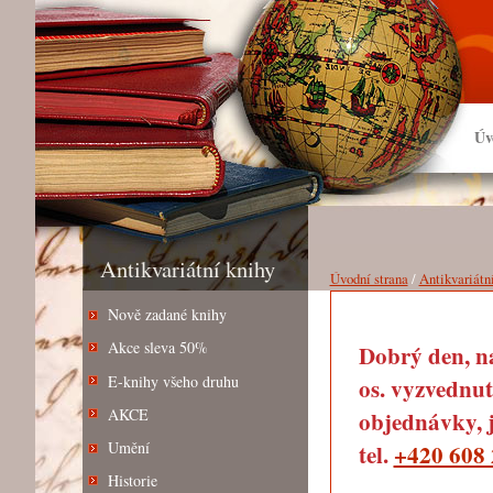
Úv
Antikvariátní knihy
Úvodní strana
/
Antikvariátn
Nově zadané knihy
Akce sleva 50%
Dobrý den, na
E-knihy všeho druhu
os. vyzvednut
AKCE
objednávky, j
Umění
tel.
+420 608 
Historie