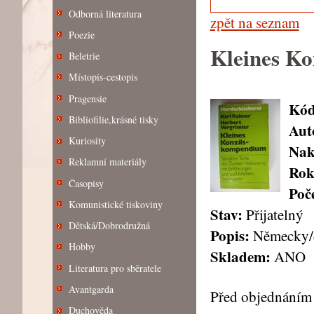
Odborná literatura
zpět na seznam
Poezie
Kleines K
Beletrie
Místopis-cestopis
Pragensie
Kód
Bibliofilie,krásné tisky
Aut
Kuriosity
Nak
Reklamní materiály
Rok
Časopisy
Poče
Komunistické tiskoviny
Stav:
Přijatelný
Dětská/Dobrodružná
Popis:
Německy/
Hobby
Skladem:
ANO
Literatura pro sběratele
Avantgarda
Před objednáním 
Duchověda