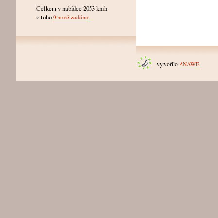
Celkem v nabídce 2053 knih
z toho
0 nově zadáno
.
vytvořilo
ANAWE