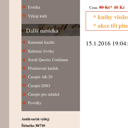
80 Kč
*
40 Kč
Erotika
Cena:
* knihy vlože
Výkup knih
* akce tři pl
Další nabídka
15.1.2016 19:04
Kamenné kachle
Kulturní čtvrtky
Seriál Questio Confinum
Představení knížek
Časopis AK-29
Časopis DNO
Časopis pro mládež
Povídky
Antikvariát výdej:
Štítného 30/710