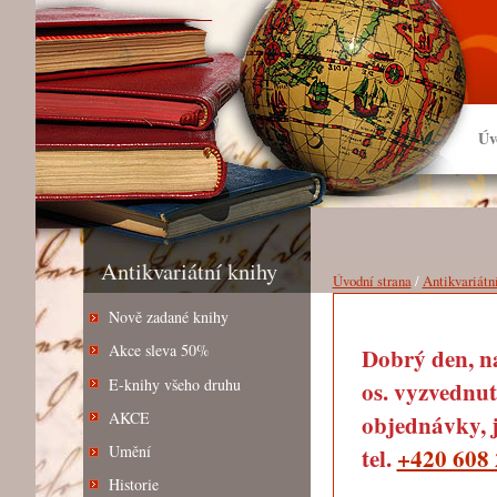
Úv
Antikvariátní knihy
Úvodní strana
/
Antikvariátn
Nově zadané knihy
Akce sleva 50%
Dobrý den, na
E-knihy všeho druhu
os. vyzvednut
AKCE
objednávky, j
Umění
tel.
+420 608 
Historie