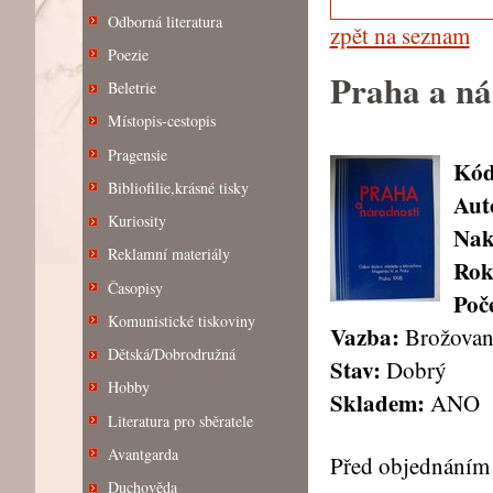
Odborná literatura
zpět na seznam
Poezie
Praha a ná
Beletrie
Místopis-cestopis
Pragensie
Kód
Bibliofilie,krásné tisky
Aut
Kuriosity
Nak
Reklamní materiály
Rok
Časopisy
Poče
Komunistické tiskoviny
Vazba:
Brožovan
Dětská/Dobrodružná
Stav:
Dobrý
Hobby
Skladem:
ANO
Literatura pro sběratele
Avantgarda
Před objednáním 
Duchověda