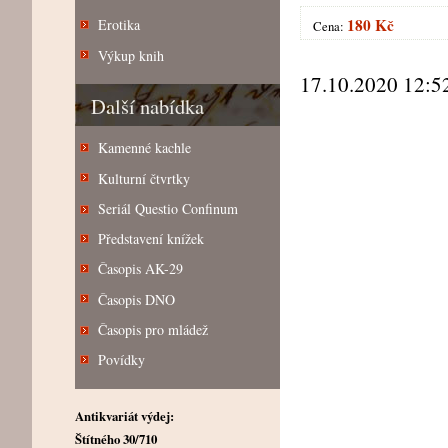
180 Kč
Erotika
Cena:
Výkup knih
17.10.2020 12:5
Další nabídka
Kamenné kachle
Kulturní čtvrtky
Seriál Questio Confinum
Představení knížek
Časopis AK-29
Časopis DNO
Časopis pro mládež
Povídky
Antikvariát výdej:
Štítného 30/710