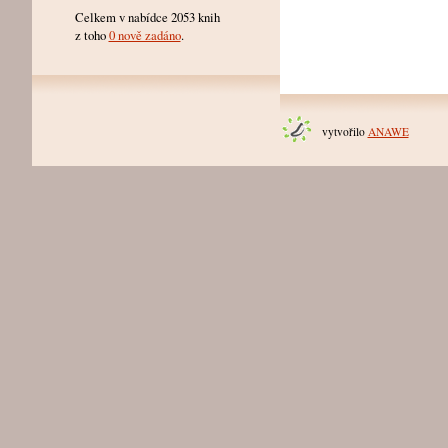
Celkem v nabídce 2053 knih
z toho
0 nově zadáno
.
vytvořilo
ANAWE