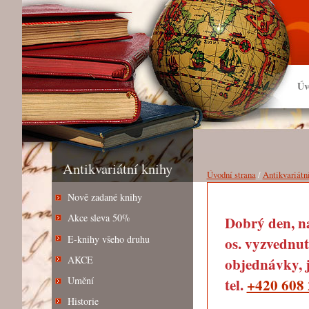
Úv
Antikvariátní knihy
Úvodní strana
/
Antikvariátn
Nově zadané knihy
Akce sleva 50%
Dobrý den, na
E-knihy všeho druhu
os. vyzvednut
AKCE
objednávky, j
Umění
tel.
+420 608 
Historie