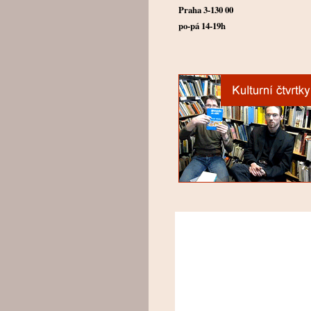
Praha 3-130 00
po-pá 14-19h