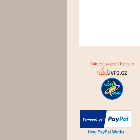
Kulturní magazín Totem.cz
How PayPal Works