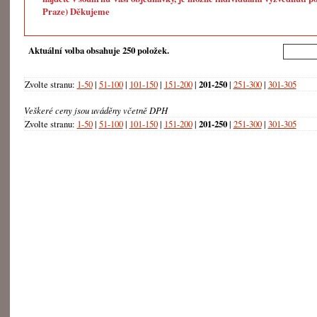
Praze) Děkujeme
Aktuální volba obsahuje 250 položek.
Zvolte stranu:
1-50
|
51-100
|
101-150
|
151-200
|
201-250
|
251-300
|
301-305
Veškeré ceny jsou uváděny včetně DPH
Zvolte stranu:
1-50
|
51-100
|
101-150
|
151-200
|
201-250
|
251-300
|
301-305