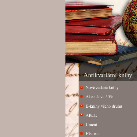
Antikvariátní knihy
Nově zadané knihy
Akce sleva 50%
E-knihy všeho druhu
AKCE
Umění
Historie