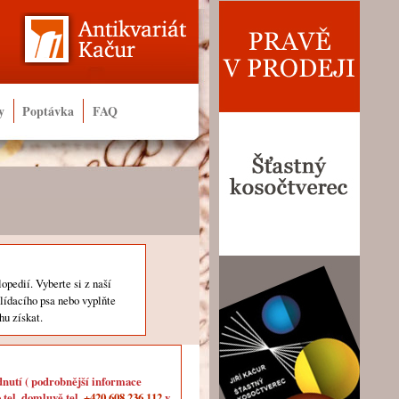
y
Poptávka
FAQ
lopedií. Vyberte si z naší
hlídacího psa nebo vyplňte
hu získat.
dnutí ( podrobnější informace
 tel. domluvě tel.
+420 608 236 112
v