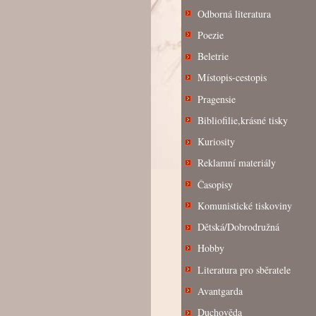
Odborná literatura
Poezie
Beletrie
Místopis-cestopis
Pragensie
Bibliofilie,krásné tisky
Kuriosity
Reklamní materiály
Časopisy
Komunistické tiskoviny
Dětská/Dobrodružná
Hobby
Literatura pro sběratele
Avantgarda
Duchověda