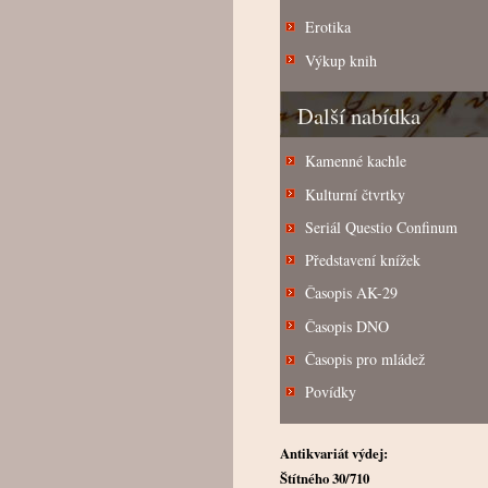
Erotika
Výkup knih
Další nabídka
Kamenné kachle
Kulturní čtvrtky
Seriál Questio Confinum
Představení knížek
Časopis AK-29
Časopis DNO
Časopis pro mládež
Povídky
Antikvariát výdej:
Štítného 30/710