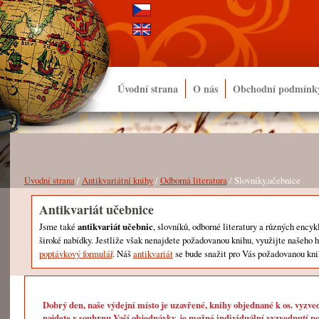
Úvodní strana
O nás
Obchodní podmínk
Úvodní strana
/
Antikvariátní knihy
/
Odborná literatura
/ Slovníky,učebnice
Antikvariát učebnice
Jsme také
antikvariát učebnic
, slovníků, odborné literatury a různých encyk
široké nabídky. Jestliže však nenajdete požadovanou knihu, využijte našeho 
poptávkový formulář
. Náš
antikvariát
se bude snažit pro Vás požadovanou kni
Dobrý den, naše výdejní místo je uzavřené, knihy objednané k os. vyzve
najdete v souhrnu Vaší objednávky, je možné individuální vyzvednutí po