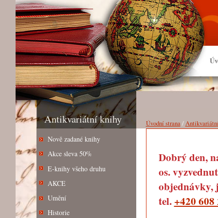
Úv
Antikvariátní knihy
Úvodní strana
/
Antikvariátn
Nově zadané knihy
Akce sleva 50%
Dobrý den, na
E-knihy všeho druhu
os. vyzvednut
AKCE
objednávky, j
Umění
tel.
+420 608 
Historie