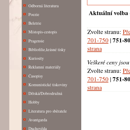
Odborná literatura
Aktuální volba 
Poezie
Beletrie
Zvolte stranu:
Př
Místopis-cestopis
751-8
701-750
|
Pragensie
strana
Bibliofilie,krásné tisky
Kuriosity
Veškeré ceny jso
Reklamní materiály
Zvolte stranu:
Př
Časopisy
751-8
701-750
|
Komunistické tiskoviny
strana
Dětská/Dobrodružná
Hobby
Literatura pro sběratele
Avantgarda
Duchověda