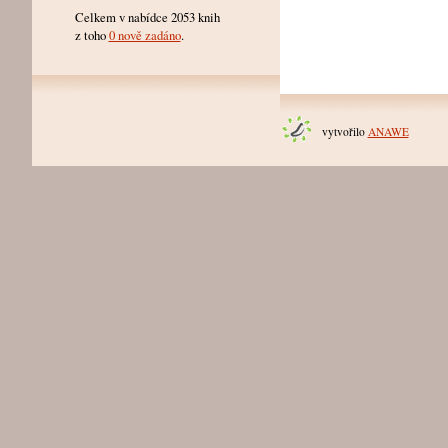
Celkem v nabídce 2053 knih
z toho
0 nově zadáno
.
vytvořilo
ANAWE