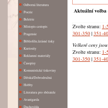
Odborná literatura
Aktuální volba 
Poezie
Beletrie
Zvolte stranu:
1-
Místopis-cestopis
301-350
|
351-4
Pragensie
Bibliofilie,krásné tisky
Veškeré ceny jso
Kuriosity
Zvolte stranu:
1-
Reklamní materiály
301-350
|
351-4
Časopisy
Komunistické tiskoviny
Dětská/Dobrodružná
Hobby
Literatura pro sběratele
Avantgarda
Duchověda