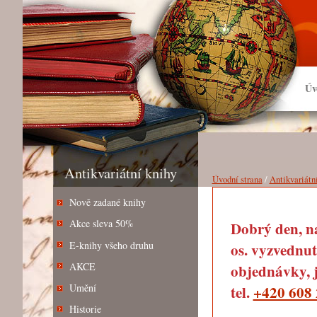
Úv
Antikvariátní knihy
Úvodní strana
/
Antikvariátn
Nově zadané knihy
Akce sleva 50%
Dobrý den, na
E-knihy všeho druhu
os. vyzvednut
AKCE
objednávky, j
Umění
tel.
+420 608 
Historie