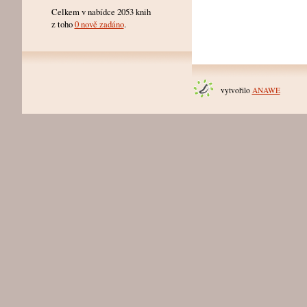
Celkem v nabídce 2053 knih
z toho
0 nově zadáno
.
vytvořilo
ANAWE