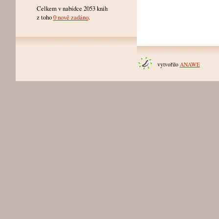
Celkem v nabídce 2053 knih
z toho
0 nově zadáno
.
vytvořilo
ANAWE