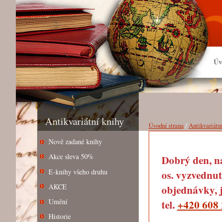
Úv
Antikvariátní knihy
Úvodní strana
/
Antikvariátn
Nově zadané knihy
Akce sleva 50%
Dobrý den, na
E-knihy všeho druhu
os. vyzvednut
AKCE
objednávky, j
Umění
tel.
+420 608 
Historie