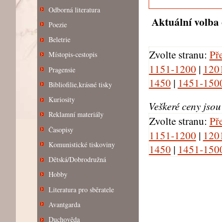
Odborná literatura
Aktuální volba 
Poezie
Beletrie
Zvolte stranu:
Př
Místopis-cestopis
1151-1200
|
120
Pragensie
1450
|
1451-150
Bibliofilie,krásné tisky
Kuriosity
Veškeré ceny jso
Reklamní materiály
Zvolte stranu:
Př
Časopisy
1151-1200
|
120
Komunistické tiskoviny
1450
|
1451-150
Dětská/Dobrodružná
Hobby
Literatura pro sběratele
Avantgarda
Duchověda