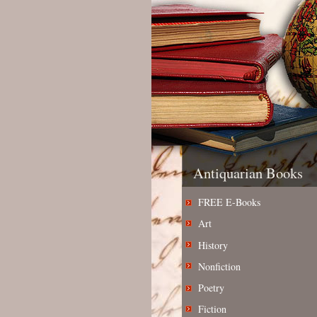
Antiquarian Books
FREE E-Books
Art
History
Nonfiction
Poetry
Fiction