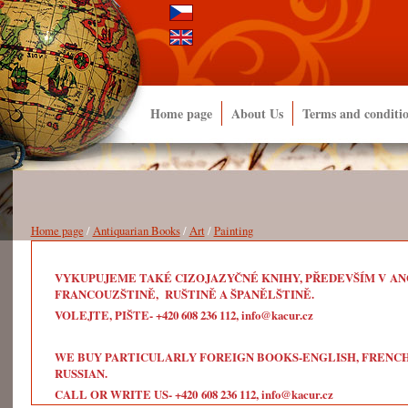
Home page
About Us
Terms and conditi
Home page
/
Antiquarian Books
/
Art
/
Painting
VYKUPUJEME TAKÉ CIZOJAZYČNÉ KNIHY, PŘEDEVŠÍM V ANG
FRANCOUZŠTINĚ, RUŠTINĚ A ŠPANĚLŠTINĚ.
VOLEJTE, PIŠTE- +420 608 236 112, info@kacur.cz
WE BUY PARTICULARLY FOREIGN BOOKS-ENGLISH, FRENCH, 
RUSSIAN.
CALL OR WRITE US- +420 608 236 112, info@kacur.cz