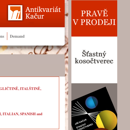
ons
Demand
LIČTINĚ, ITALŠTINĚ,
ITALIAN, SPANISH and