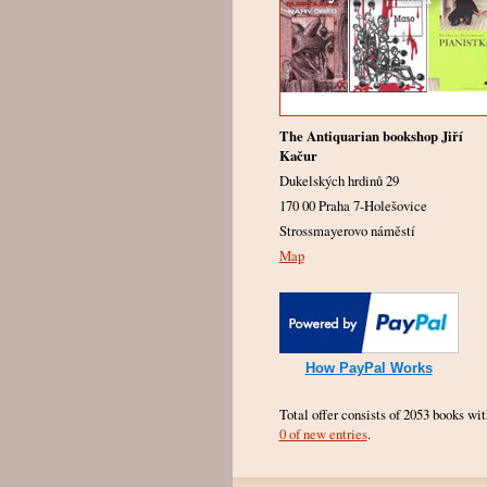
The Antiquarian bookshop Jiří
Kačur
Dukelských hrdinů 29
170 00 Praha 7-Holešovice
Strossmayerovo náměstí
Map
How PayPal Works
Total offer consists of 2053 books wit
0 of new entries
.