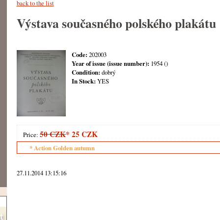
back to the list
Výstava současného polského plakátu
Code:
202003
Year of issue (issue number):
1954 ()
Condition:
dobrý
In Stock:
YES
50 CZK
*
25 CZK
Price:
* Action Golden autumn
27.11.2014 13:15:16